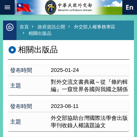
:::
跳到主要內容區塊
進
首頁
政府資訊公開
外交部人權事務專區
階
相關出版品
搜
尋
相關出版品
熱
門
關
2025-01-24
鍵
字
對外交流文書典藏～從『條約輯
總
編』一窺世界各國與我國之關係
合
外
交
2023-08-11
價
外交部協助台灣國際法學會出版
值
學刊收錄人權議題論文
外
交