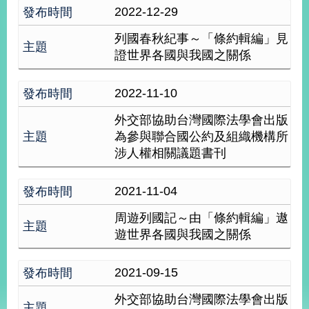
經
2022-12-29
濟
日
列國春秋紀事～「條約輯編」見
不
證世界各國與我國之關係
落
國
2022-11-10
台
海
外交部協助台灣國際法學會出版
和
為參與聯合國公約及組織機構所
平
涉人權相關議題書刊
護
照
2021-11-04
回
周遊列國記～由「條約輯編」遨
首
網
遊世界各國與我國之關係
頁
站
關
2021-09-15
於
導
本
外交部協助台灣國際法學會出版
覽