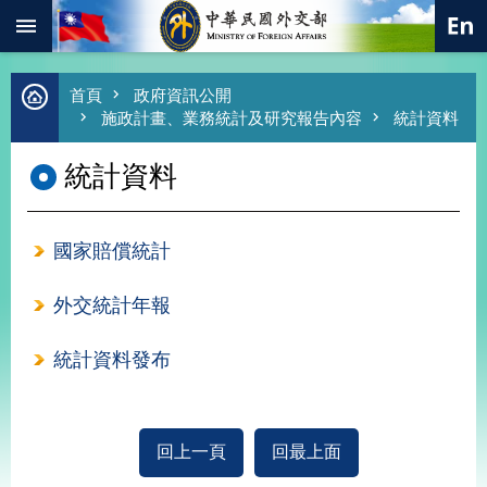
:::
跳到主要內容區塊
進
首頁
政府資訊公開
階
施政計畫、業務統計及研究報告內容
統計資料
搜
尋
統計資料
熱
門
關
國家賠償統計
鍵
字
外交統計年報
總
合
外
統計資料發布
交
價
值
外
回上一頁
回最上面
交