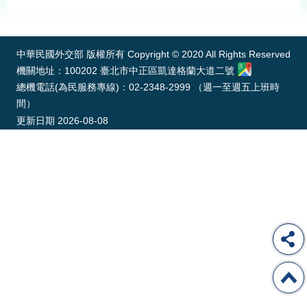
經
:::
濟
日
不
中華民國外交部 版權所有 Copyright © 2020 All Rights Reserved
落
機關地址：100202 臺北市中正區凱達格蘭大道二號
國
總機電話(為民服務專線)：02-2348-2999 （週一至週五上班時
台
間）
海
更新日期
2026-08-08
和
平
護
照
回
首
網
頁
站
關
於
導
本
覽