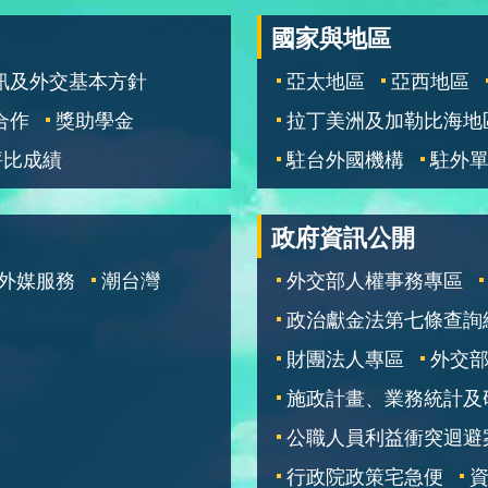
國家與地區
訊及外交基本方針
亞太地區
亞西地區
合作
獎助學金
拉丁美洲及加勒比海地
評比成績
駐台外國機構
駐外
政府資訊公開
外媒服務
潮台灣
外交部人權事務專區
政治獻金法第七條查詢
財團法人專區
外交
施政計畫、業務統計及
公職人員利益衝突迴避
行政院政策宅急便