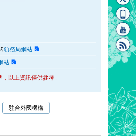
[連
覽
系"
閱
領務局網站
網站
結]"
[連
準，以上資訊僅供參考。
駐台外國機構
結]"