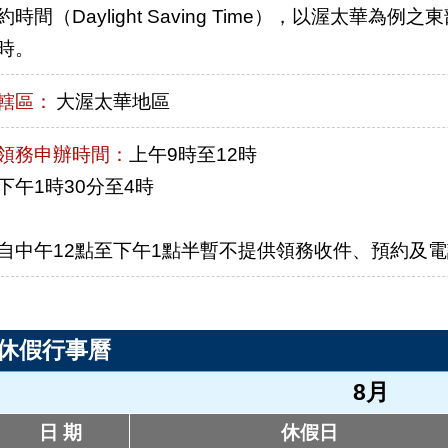
約時間（Daylight Saving Time），以渥太華
時。
轄區：
大渥太華地區
領務申辦時間：
上午9時至12時
下午1時30分至4時
自中午12點至下午1點半暫不提供領務收件、預約及
休假行事曆
8月
日 期
休假日