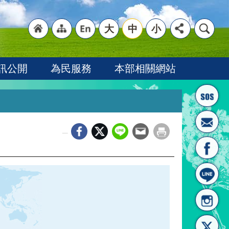
大
中
小
"回
"網
"英
訊公開
為民服務
本部相關網站
_
首頁
站導
文語