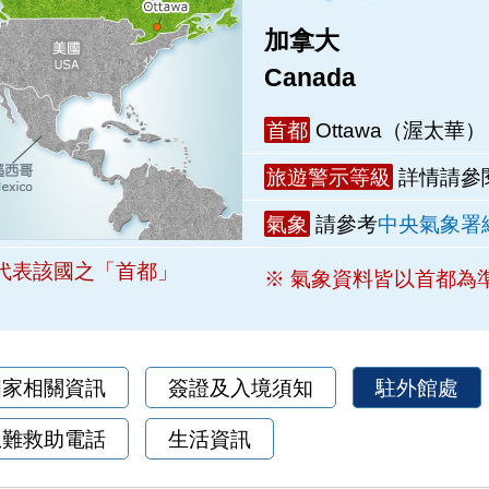
加拿大
Canada
首都
Ottawa（渥太華）
旅遊警示等級
詳情請參
氣象
請參考
中央氣象署
代表該國之「首都」
※ 氣象資料皆以首都為
國家相關資訊
簽證及入境須知
駐外館處
急難救助電話
生活資訊