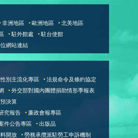
非洲地區
歐洲地區
北美地區
區
駐外館處
駐台使館
單位網站連結
性別主流化專區
法規命令及條約協定
網
外交部對國內團體捐助情形季報表
部預決算
研究報告
廉政會報專區
案件公告專區
出版品
資料開放
勞務承攬派駐勞工申訴機制