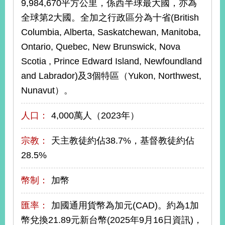
9,984,670平方公里，係西半球最大國，亦為
全球第2大國。全加之行政區分為十省(British
旅
部
粉
Columbia, Alberta, Saskatchewan, Manitoba,
外
長
絲
國
信
專
Ontario, Quebec, New Brunswick, Nova
人
箱
頁
急
Scotia , Prince Edward Island, Newfoundland
難
救
LINE
助
Instagram
X平台
and Labrador)及3個特區（Yukon, Northwest,
服
(原推特)
務
Nunavut）。
專
線
人口：
4,000萬人（2023年）
APP
YouTube
RSS
政
宗教：
天主教徒約佔38.7%，基督教徒約佔
府
28.5%
網
站
幣制：
加幣
資
料
開
匯率：
加國通用貨幣為加元(CAD)。約為1加
放
幣兌換21.89元新台幣(2025年9月16日資訊)，
宣