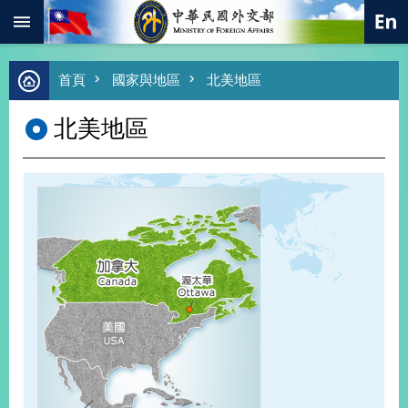
:::
跳到主要內容區塊
進
首頁
國家與地區
北美地區
階
搜
北美地區
尋
熱
門
關
鍵
字
總
合
外
交
價
值
外
交