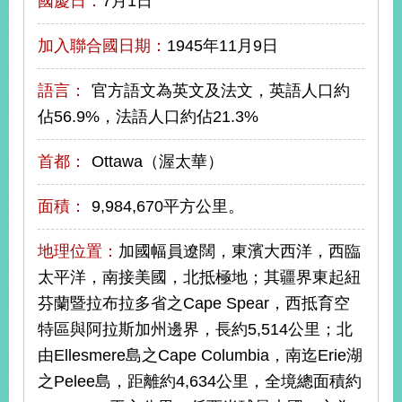
國慶日：
7月1日
播
加入聯合國日期：
1945年11月9日
政
府
資
語言：
官方語文為英文及法文，英語人口約
訊
佔56.9%，法語人口約佔21.3%
公
開
首都：
Ottawa（渥太華）
為
民
面積：
9,984,670平方公里。
服
務
地理位置：
加國幅員遼闊，東濱大西洋，西臨
太平洋，南接美國，北抵極地；其疆界東起紐
本
芬蘭暨拉布拉多省之Cape Spear，西抵育空
部
相
特區與阿拉斯加州邊界，長約5,514公里；北
關
由Ellesmere島之Cape Columbia，南迄Erie湖
網
站
之Pelee島，距離約4,634公里，全境總面積約