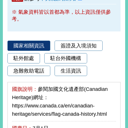
部
※ 氣象資料皆以首都為準，以上資訊僅供參
新
考。
聞
中
心
外
國家相關資訊
簽證及入境須知
交
資
駐外館處
駐台外國機構
訊
急難救助電話
生活資訊
國
家
與
國旗說明：
參閱加國文化遺產部(Canadian
地
Heritage)網址：
區
https://www.canada.ca/en/canadian-
國
heritage/services/flag-canada-history.html
際
傳