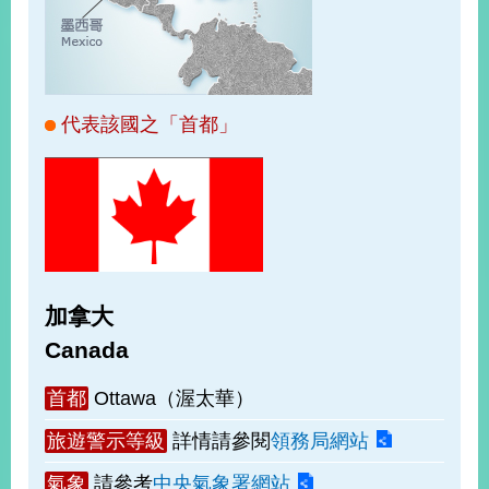
經
濟
日
不
落
國
代表該國之「首都」
台
海
和
平
護
照
加拿大
回
Canada
首
網
首都
Ottawa（渥太華）
頁
站
關
旅遊警示等級
詳情請參閱
領務局網站
於
導
本
氣象
請參考
中央氣象署網站
覽