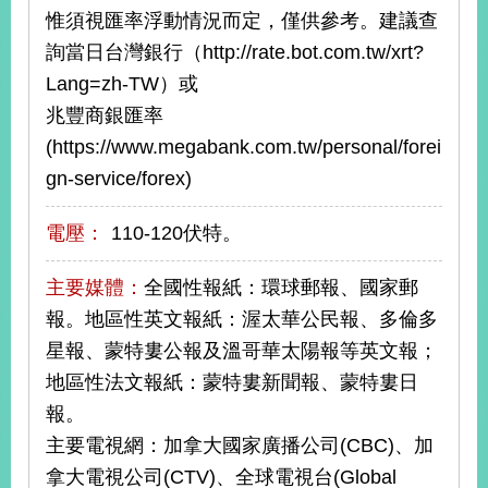
惟須視匯率浮動情況而定，僅供參考。建議查
告
詢當日台灣銀行（http://rate.bot.com.tw/xrt?
隱
Lang=zh-TW）或
私
兆豐商銀匯率
權
保
(https://www.megabank.com.tw/personal/forei
護
gn-service/forex)
及
資
訊
電壓：
110-120伏特。
安
全
主要媒體：
全國性報紙：環球郵報、國家郵
政
報。地區性英文報紙：渥太華公民報、多倫多
策
星報、蒙特婁公報及溫哥華太陽報等英文報；
無
地區性法文報紙：蒙特婁新聞報、蒙特婁日
障
報。
礙
網
主要電視網：加拿大國家廣播公司(CBC)、加
站
拿大電視公司(CTV)、全球電視台(Global
說