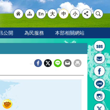
大
中
小
"回
"網
"英
訊公開
為民服務
本部相關網站
_
首頁
站導
文語