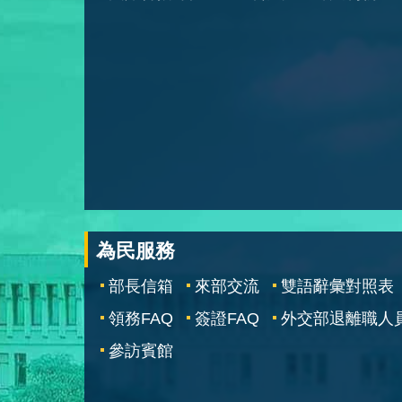
為民服務
部長信箱
來部交流
雙語辭彙對照表
領務FAQ
簽證FAQ
外交部退離職人
參訪賓館