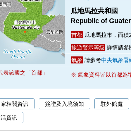
瓜地馬拉共和國
Republic of Guate
首都
瓜地馬拉市，面積2
旅遊警示等級
詳情請參
氣象
請參考
中央氣象署
代表該國之「首都」
※ 氣象資料皆以首都為
國家相關資訊
簽證及入境須知
駐外館處
生活資訊