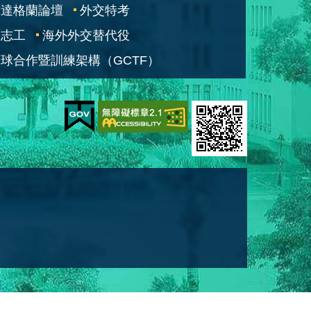
凱達格蘭論壇
外交特考
交志工
海外外交替代役
球合作暨訓練架構（GCTF）