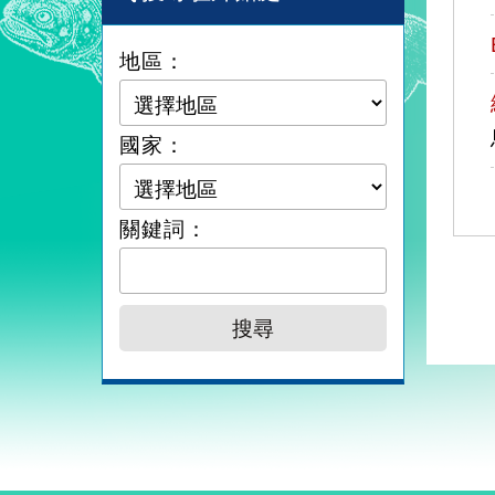
地區：
國家：
關鍵詞：