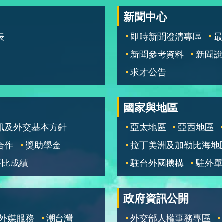
新聞中心
表
即時新聞澄清專區
新聞參考資料
新聞
求才公告
國家與地區
訊及外交基本方針
亞太地區
亞西地區
合作
獎助學金
拉丁美洲及加勒比海地
評比成績
駐台外國機構
駐外
政府資訊公開
外媒服務
潮台灣
外交部人權事務專區