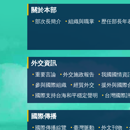
:::
關於本部
部次長簡介
組織與職掌
歷任部長年
外交資訊
重要言論
外交施政報告
我國國情資
參與國際組織
經貿外交
援外與國際
國際支持台海和平穩定聲明
台灣國際
國際傳播
國際傳播綜覽
臺灣脈動
外文刊物