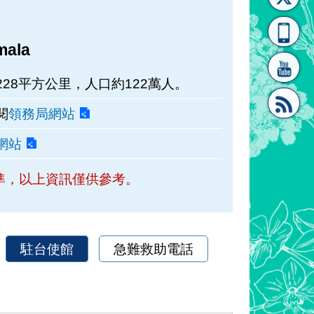
[連
覽
系"
mala
28平方公里，人口約122萬人。
閱
領務局網站
網站
結]"
[連
準，以上資訊僅供參考。
駐台使館
急難救助電話
結]"