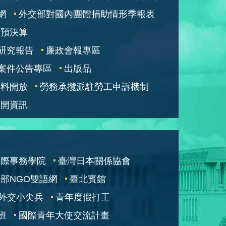
網
外交部對國內團體捐助情形季報表
部預決算
研究報告
廉政會報專區
案件公告專區
出版品
資料開放
勞務承攬派駐勞工申訴機制
公開資訊
國際事務學院
臺灣日本關係協會
部NGO雙語網
臺北賓館
外交小尖兵
青年度假打工
班
國際青年大使交流計畫