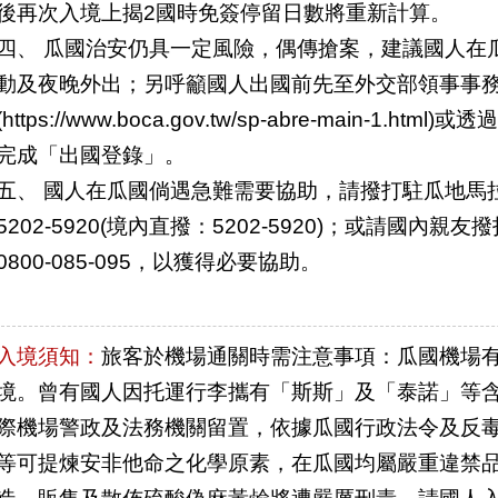
後再次入境上揭2國時免簽停留日數將重新計算。
四、 瓜國治安仍具一定風險，偶傳搶案，建議國人在
動及夜晚外出；另呼籲國人出國前先至外交部領事事
(https://www.boca.gov.tw/sp-abre-main-1.htm
完成「出國登錄」。
五、 國人在瓜國倘遇急難需要協助，請撥打駐瓜地馬拉
5202-5920(境內直撥：5202-5920)；或請國
0800-085-095，以獲得必要協助。
入境須知：
旅客於機場通關時需注意事項：瓜國機場
境。曾有國人因托運行李攜有「斯斯」及「泰諾」等
際機場警政及法務機關留置，依據瓜國行政法令及反
等可提煉安非他命之化學原素，在瓜國均屬嚴重違禁
造、販售及散佈硫酸偽麻黃鹼將遭嚴厲刑責。請國人