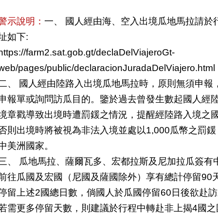
警示說明：
一、 國人經由海、空入出境瓜地馬拉請於
址如下:
https://farm2.sat.gob.gt/declaDelViajeroGt-
web/pages/public/declaracionJuradaDelViajero.html
二、 國人經由陸路入出境瓜地馬拉時，原則無須申報
申報單或詢問訪瓜目的。鑒於過去曾發生數起國人經
境章戳導致出境時遭罰鍰之情況，提醒經陸路入境之
否則出境時將被視為非法入境並處以1,000瓜幣之罰
中美洲國家。
三、 瓜地馬拉、薩爾瓦多、宏都拉斯及尼加拉瓜簽有中
前往瓜國及宏國（尼國及薩國除外）享有總計停留90
停留上述2國總日數，倘國人於瓜國停留60日後欲赴訪
若需更多停留天數，則建議於行程中轉赴非上揭4國之