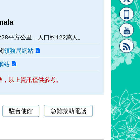
[連
覽
系"
mala
28平方公里，人口約122萬人。
閱
領務局網站
網站
結]"
[連
準，以上資訊僅供參考。
駐台使館
急難救助電話
結]"