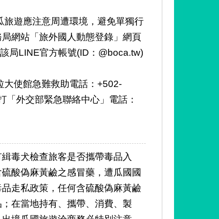
瓜旅遊應注意周遭環境，避免單獨行
務局網站「旅外國人動態登錄」網頁
l)或透過該局LINE官方帳號(ID：@boca.tw)
大使館急難救助電話：+502-
內親友撥打「外交部緊急聯絡中心」電話：
有緝毒犬檢查旅客是否攜帶毒品入
含硫酸偽麻黃鹼之感冒藥，遭瓜國國
毒品走私政策，任何含硫酸偽麻黃鹼
品；在當地持有、攜帶、消費、製
入出境瓜國旅遊洽商務必特別注意，