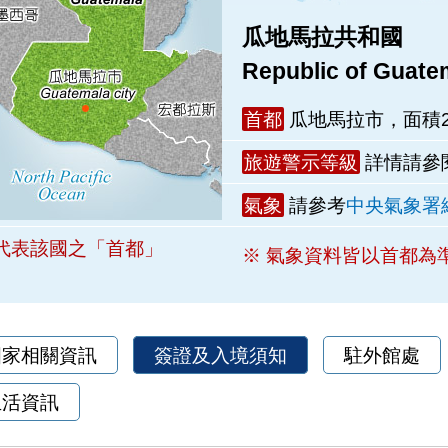
瓜地馬拉共和國
Republic of Guate
首都
瓜地馬拉市，面積2
旅遊警示等級
詳情請參
氣象
請參考
中央氣象署
代表該國之「首都」
※ 氣象資料皆以首都為
國家相關資訊
簽證及入境須知
駐外館處
生活資訊