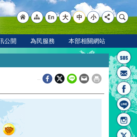
大
中
小
"回
"網
"英
訊公開
為民服務
本部相關網站
_
首頁
站導
文語