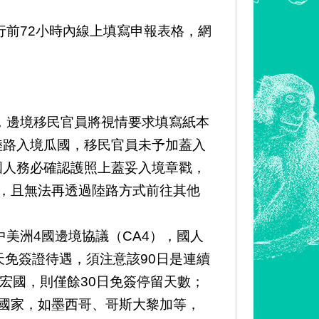
行前72小時內線上填寫申報表格，網
，邊境移民官員將視情要求填寫紙本
陸路入境瓜國，移民官員未予加蓋入
國人務必確認護照上蓋妥入境章戳，
鍰，且無法再透過陸路方式前往其他
美洲4國邊境協議（CA4），國人
天免簽證待遇，須注意該90日是連續
宏國，則僅餘30日免簽停留天數；
國家，如墨西哥、哥斯大黎加等，