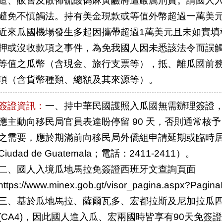
避免不慎觸法。持有美金現款或等值外幣超過一萬美
近來瓜國機場發生多起因攜帶超過1萬美元且未如實填
押或沒收款項之事件，為免我國人因未悉該法令而誤觸
等值之瓜幣（含現金、旅行支票等），抵、離瓜國前務
項（含貨幣種類、總額及其來源等）。
簽證資訊：
一、持中華民國護照入瓜國無需辦理簽證，可停
應主動向移民局官員表達盼停留 90 天，否則通常核予 
之需要，應於期滿前向移民局外僑組申請延期或臨時居留（地址：6
Ciudad de Guatemala；電話：2411-2411）。
二、國人入境瓜地馬拉免簽證西班牙文查詢頁面
https://www.minex.gob.gt/visor_pagina.aspx?Pagin
三、基於瓜地馬拉、薩爾瓦多、宏都拉斯及尼加拉瓜
(CA4)，因此國人進入瓜、宏兩國時皆享有90天免簽