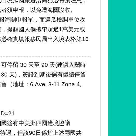
元者須申報，以免遭海關沒收。
報海關申報單，而遭瓜檢調單位收
，提醒國人倘攜帶超過1萬美元或
必確實填報移民局出入境表格第16
留 30 天至 90 天(建議入關時
30 天)，簽證到期後倘有繼續停留
 Ave. 3-11 Zona 4,
aID=21
四國簽有中美洲四國邊境協議
證待遇，但該90日係指上述兩國共