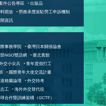
案件公告專區
出版品
資料開放
勞務承攬派駐勞工申訴機制
公開資訊
國際事務學院
臺灣日本關係協會
部NGO雙語網
臺北賓館
外交小尖兵
青年度假打工
班
國際青年大使交流計畫
凱達格蘭論壇
外交特考
交志工
海外外交替代役
球合作暨訓練架構（GCTF）