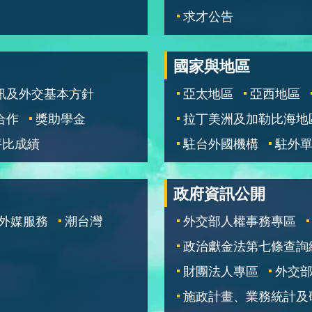
求才公告
國家與地區
訊及外交基本方針
亞太地區
亞西地區
合作
獎助學金
拉丁美洲及加勒比海地
評比成績
駐台外國機構
駐外
政府資訊公開
外媒服務
潮台灣
外交部人權事務專區
政治獻金法第七條查詢
財團法人專區
外交
施政計畫、業務統計及