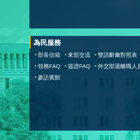
為民服務
部長信箱
來部交流
雙語辭彙對照表
領務FAQ
簽證FAQ
外交部退離職人
參訪賓館