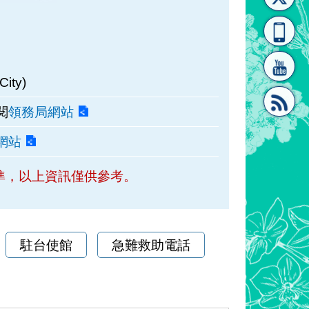
[連
覽
系"
ity)
閱
領務局網站
網站
結]"
[連
準，以上資訊僅供參考。
駐台使館
急難救助電話
結]"