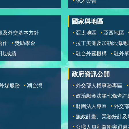
求才公告
國家與地區
訊及外交基本方針
亞太地區
亞西地區
合作
獎助學金
拉丁美洲及加勒比海地
評比成績
駐台外國機構
駐外
政府資訊公開
外媒服務
潮台灣
外交部人權事務專區
政治獻金法第七條查詢
財團法人專區
外交
施政計畫、業務統計及
公職人員利益衝突迴避