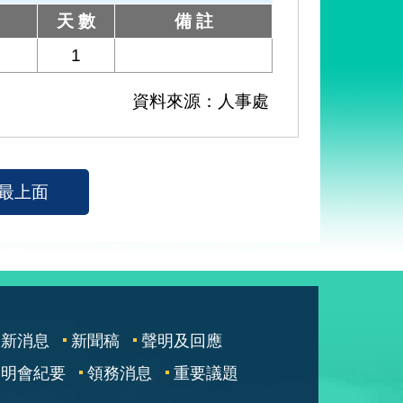
天 數
備 註
1
資料來源：人事處
最上面
最新消息
新聞稿
聲明及回應
說明會紀要
領務消息
重要議題