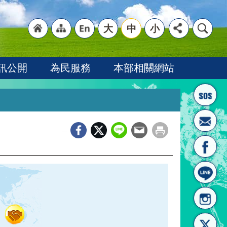
大
中
小
"回
"網
"英
訊公開
為民服務
本部相關網站
_
首頁
站導
文語