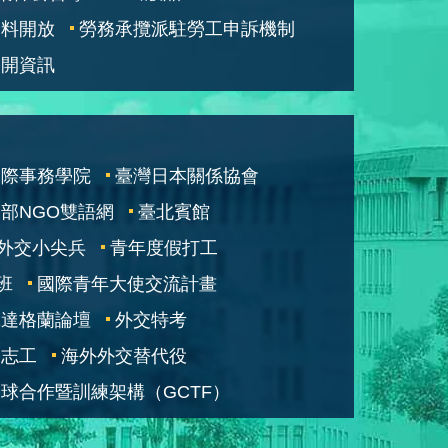
資料開放
勞務承攬派駐勞工申訴機制
公開資訊
國際事務學院
臺灣日本關係協會
部NGO雙語網
臺北賓館
外交小尖兵
青年度假打工
班
國際青年大使交流計畫
凱達格蘭論壇
外交特考
交志工
海外外交替代役
球合作暨訓練架構（GCTF）