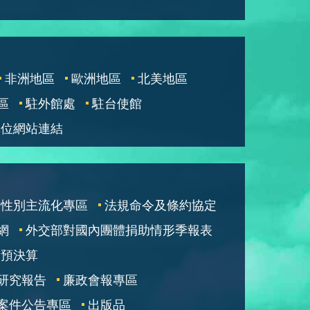
非洲地區
歐洲地區
北美地區
區
駐外館處
駐台使館
單位網站連結
性別主流化專區
法規命令及條約協定
網
外交部對國內團體捐助情形季報表
部預決算
研究報告
廉政會報專區
案件公告專區
出版品