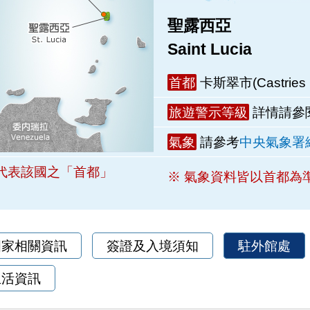
聖露西亞
Saint Lucia
首都
卡斯翠市(Castries C
旅遊警示等級
詳情請參
氣象
請參考
中央氣象署
代表該國之「首都」
※ 氣象資料皆以首都為
國家相關資訊
簽證及入境須知
駐外館處
生活資訊