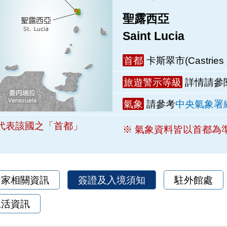
聖露西亞
Saint Lucia
首都
卡斯翠市(Castries C
旅遊警示等級
詳情請參
氣象
請參考
中央氣象署
代表該國之「首都」
※ 氣象資料皆以首都為
國家相關資訊
簽證及入境須知
駐外館處
生活資訊