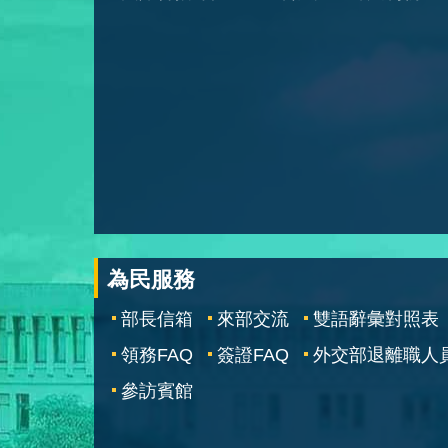
為民服務
部長信箱
來部交流
雙語辭彙對照表
領務FAQ
簽證FAQ
外交部退離職人
參訪賓館