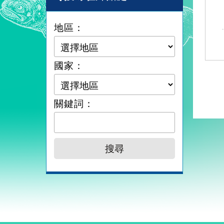
地區：
國家：
關鍵詞：