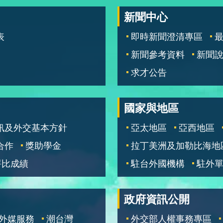
新聞中心
表
即時新聞澄清專區
新聞參考資料
新聞
求才公告
國家與地區
訊及外交基本方針
亞太地區
亞西地區
合作
獎助學金
拉丁美洲及加勒比海地
評比成績
駐台外國機構
駐外
政府資訊公開
外媒服務
潮台灣
外交部人權事務專區