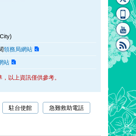
[連
覽
系"
ity)
閱
領務局網站
網站
結]"
[連
準，以上資訊僅供參考。
駐台使館
急難救助電話
結]"