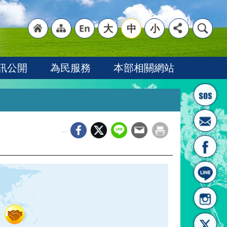
大
中
小
"回
"網
"英
訊公開
為民服務
本部相關網站
_
首頁
站導
文語