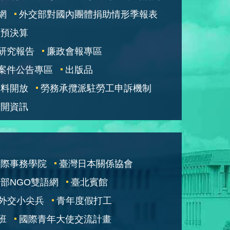
網
外交部對國內團體捐助情形季報表
部預決算
研究報告
廉政會報專區
案件公告專區
出版品
資料開放
勞務承攬派駐勞工申訴機制
公開資訊
國際事務學院
臺灣日本關係協會
部NGO雙語網
臺北賓館
外交小尖兵
青年度假打工
班
國際青年大使交流計畫