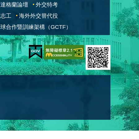
凱達格蘭論壇
外交特考
交志工
海外外交替代役
球合作暨訓練架構（GCTF）