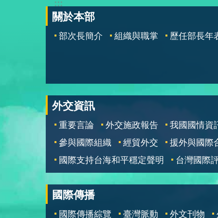
:::
關於本部
部次長簡介
組織與職掌
歷任部長年
外交資訊
重要言論
外交施政報告
我國國情資
參與國際組織
經貿外交
援外與國際
國際支持台海和平穩定聲明
台灣國際
國際傳播
國際傳播綜覽
臺灣脈動
外文刊物