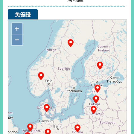
經
濟
免簽證
日
不
+
落
國
−
台
海
和
平
護
照
回
首
網
頁
站
關
於
導
本
覽