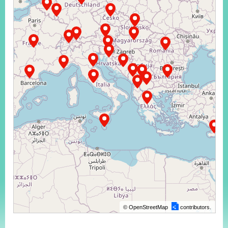
部
新
聞
中
心
外
交
資
訊
國
家
與
地
區
國
©
OpenStreetMap
contributors.
際
傳