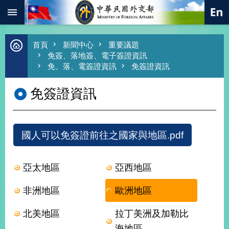
:::
跳到主要內容區塊
進
首頁
新聞中心
重要議題
階
免簽、落地簽、電子簽證資訊
搜
免、落、電簽證資訊
免簽證資訊
尋
免簽證資訊
熱
門
關
鍵
字
國人可以免簽證前往之國家與地區.pdf
總
合
外
亞太地區
亞西地區
交
非洲地區
歐洲地區
價
值
外
北美地區
拉丁美洲及加勒比
交
海地區