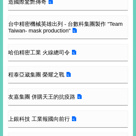
造國際驚艷傳奇
經
濟
日
不
台中精密機械英雄出列 - 台數科集團製作 "Team
落
Taiwan- mask production"
國
台
海
哈伯精密工業 火線總司令
和
平
護
程泰亞崴集團 榮耀之戰
照
回
友嘉集團 併購天王的抗疫路
首
網
頁
站
關
上銀科技 工業報國向前行
於
導
本
覽