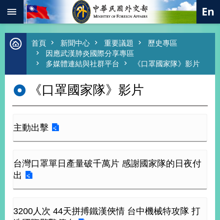
:::
跳到主要內容區塊
進
首頁
新聞中心
重要議題
歷史專區
階
因應武漢肺炎國際分享專區
搜
多媒體連結與社群平台
《口罩國家隊》影片
尋
《口罩國家隊》影片
熱
門
關
鍵
字
主動出擊
總
合
外
台灣口罩單日產量破千萬片 感謝國家隊的日夜付
交
出
價
值
外
交
3200人次 44天拼搏鐵漢俠情 台中機械特攻隊 打