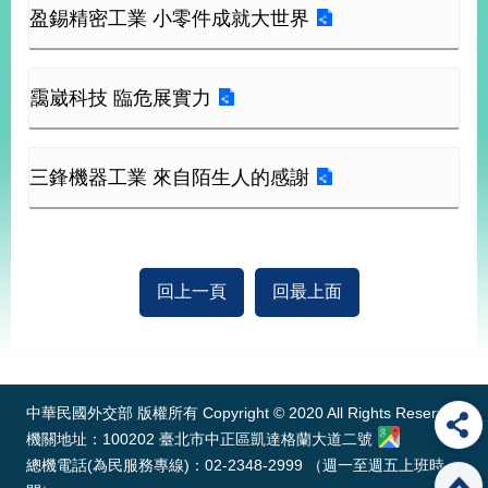
部
盈錫精密工業 小零件成就大世界
新
聞
靄崴科技 臨危展實力
中
心
外
三鋒機器工業 來自陌生人的感謝
交
資
訊
國
回上一頁
回最上面
家
與
:::
地
區
中華民國外交部 版權所有 Copyright © 2020 All Rights Reserved
國
機關地址：100202 臺北市中正區凱達格蘭大道二號
際
總機電話(為民服務專線)：02-2348-2999 （週一至週五上班時
傳