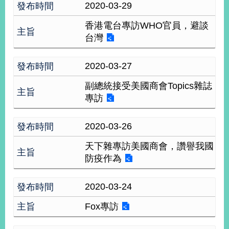
2020-03-29
經
濟
香港電台專訪WHO官員，避談
日
不
台灣
落
國
2020-03-27
台
海
副總統接受美國商會Topics雜誌
和
專訪
平
護
2020-03-26
照
天下雜專訪美國商會，讚譽我國
回
防疫作為
首
網
2020-03-24
頁
站
關
Fox專訪
於
導
本
覽