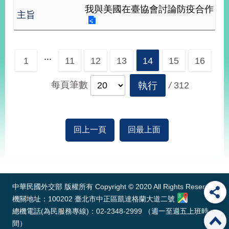
我與美國在臺協會討論防疫合作
告
隱
私
權
...
1
11
12
13
14
15
16
保
護
每頁筆數
執行
/
312
及
資
訊
安
全
回上一頁
回最上面
政
策
:::
無
障
中華民國外交部 版權所有 Copyright © 2020 All Rights Reserved
礙
機關地址：100202 臺北市中正區凱達格蘭大道二號
網
總機電話(為民服務專線)：02-2348-2999 （週一至週五上班時
站
間）
說