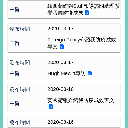
紐西蘭媒體Stuff報導該國總理讚
譽我國防疫成果
旅
部
粉
外
長
絲
國
信
專
人
箱
頁
2020-03-17
急
難
救
Foreign Policy介紹我防疫成效
LINE
助
Instagram
X平台
服
(原推特)
專文
務
專
線
2020-03-17
APP
YouTube
RSS
Hugh Hewitt專訪
政
府
2020-03-16
網
站
英國衛報介紹我防疫成效專文
資
料
開
放
2020-03-16
宣