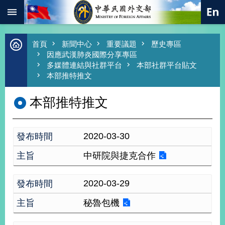
:::
跳到主要內容區塊
進
首頁
新聞中心
重要議題
歷史專區
階
因應武漢肺炎國際分享專區
搜
多媒體連結與社群平台
本部社群平台貼文
尋
本部推特推文
熱
門
本部推特推文
關
鍵
字
2020-03-30
總
合
中研院與捷克合作
外
交
2020-03-29
價
值
秘魯包機
外
交