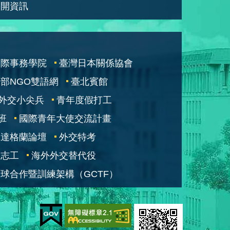
公開資訊
國際事務學院
臺灣日本關係協會
部NGO雙語網
臺北賓館
外交小尖兵
青年度假打工
班
國際青年大使交流計畫
凱達格蘭論壇
外交特考
交志工
海外外交替代役
球合作暨訓練架構（GCTF）