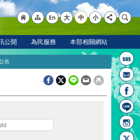
大
中
小
"回
"網
"英
訊公開
為民服務
本部相關網站
公告
_
首頁
站導
文語