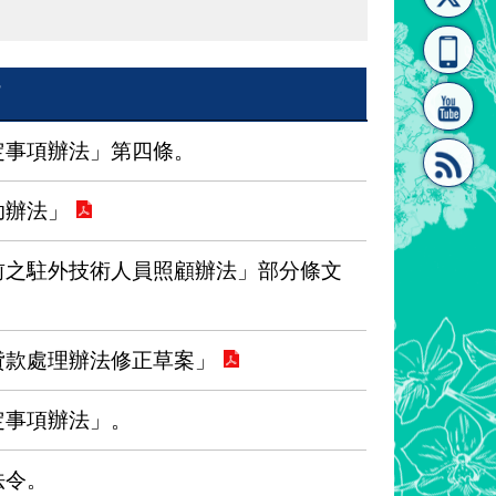
[連
覽
系"
旨
定事項辦法」第四條。
助辦法」
結]"
[連
前之駐外技術人員照顧辦法」部分條文
貸款處理辦法修正草案」
定事項辦法」。
結]"
法令。