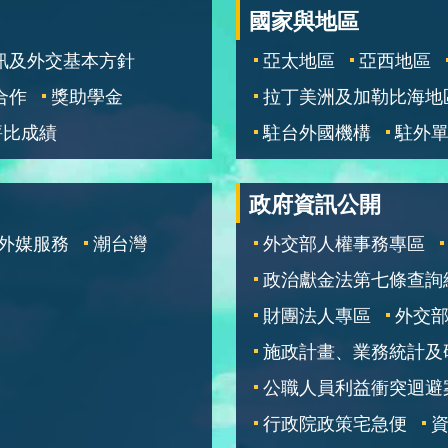
國家與地區
訊及外交基本方針
亞太地區
亞西地區
合作
獎助學金
拉丁美洲及加勒比海地
評比成績
駐台外國機構
駐外
政府資訊公開
外媒服務
潮台灣
外交部人權事務專區
政治獻金法第七條查詢
財團法人專區
外交
施政計畫、業務統計及
公職人員利益衝突迴避
行政院政策宅急便