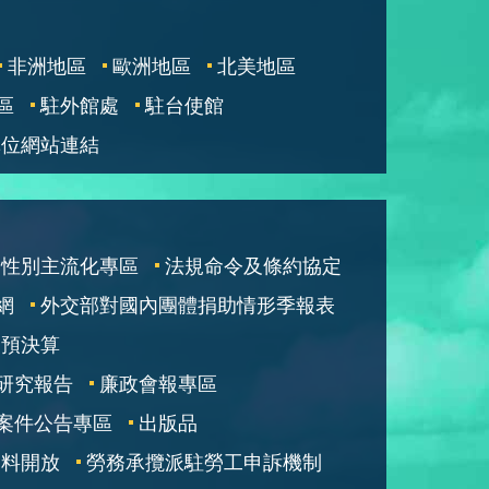
非洲地區
歐洲地區
北美地區
區
駐外館處
駐台使館
單位網站連結
性別主流化專區
法規命令及條約協定
網
外交部對國內團體捐助情形季報表
部預決算
研究報告
廉政會報專區
案件公告專區
出版品
資料開放
勞務承攬派駐勞工申訴機制