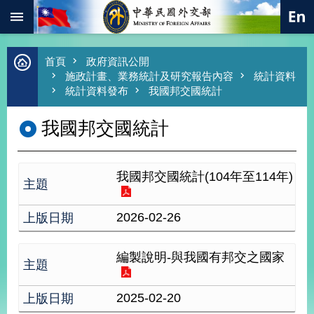
:::
跳到主要內容區塊
進
首頁
政府資訊公開
階
施政計畫、業務統計及研究報告內容
統計資料
搜
統計資料發布
我國邦交國統計
尋
我國邦交國統計
熱
門
關
鍵
字
我國邦交國統計(104年至114年)
總
合
2026-02-26
外
交
編製說明-與我國有邦交之國家
價
值
外
2025-02-20
交