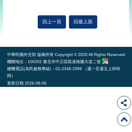
經
濟
日
不
回上一頁
回最上面
落
國
:::
台
海
和
中華民國外交部 版權所有 Copyright © 2020 All Rights Reserved
平
機關地址：100202 臺北市中正區凱達格蘭大道二號
護
總機電話(為民服務專線)：02-2348-2999 （週一至週五上班時
照
間）
更新日期
2026-08-05
回
首
網
頁
站
關
於
導
本
覽