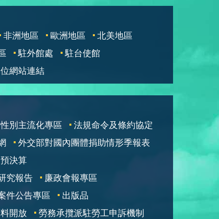
非洲地區
歐洲地區
北美地區
區
駐外館處
駐台使館
單位網站連結
性別主流化專區
法規命令及條約協定
網
外交部對國內團體捐助情形季報表
部預決算
研究報告
廉政會報專區
案件公告專區
出版品
資料開放
勞務承攬派駐勞工申訴機制