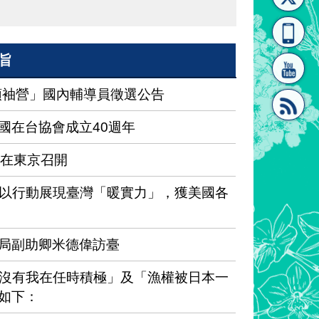
[連
覽
系"
旨
領袖營」國內輔導員徵選公告
國在台協會成立40週年
結]"
[連
將在東京召開
以行動展現臺灣「暖實力」，獲美國各
局副助卿米德偉訪臺
結]"
沒有我在任時積極」及「漁權被日本一
如下：