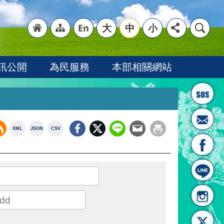
大
中
小
"回
"網
"英
訊公開
為民服務
本部相關網站
XML
JSON
CSV
首頁
站導
文語