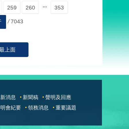
...
259
260
353
/
7043
行
最上面
最新消息
新聞稿
聲明及回應
說明會紀要
領務消息
重要議題