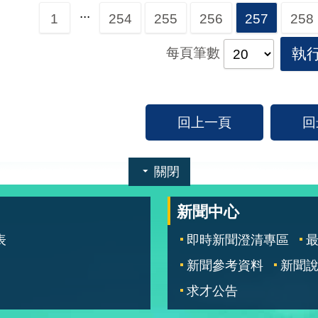
...
1
254
255
256
257
258
每頁筆數
執
回上一頁
回
關閉
新聞中心
表
即時新聞澄清專區
新聞參考資料
新聞
求才公告