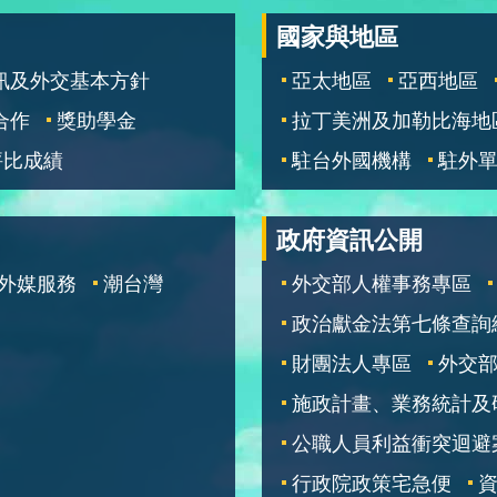
國家與地區
訊及外交基本方針
亞太地區
亞西地區
合作
獎助學金
拉丁美洲及加勒比海地
評比成績
駐台外國機構
駐外
政府資訊公開
外媒服務
潮台灣
外交部人權事務專區
政治獻金法第七條查詢
財團法人專區
外交
施政計畫、業務統計及
公職人員利益衝突迴避
行政院政策宅急便