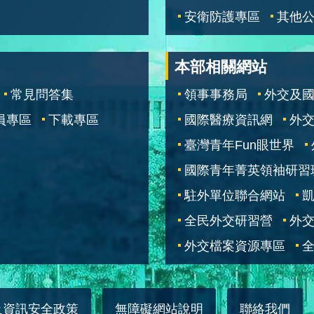
安衛防護專區
其他
本部相關網站
常見問答集
領事事務局
外交及
員專區
下載專區
國際醫療資訊網
外交
臺灣青年Fun眼世界
國際青年菁英領袖研習
駐外單位聯合網站
全民外交研習營
外
外交檔案資源專區
全
及資訊安全政策
無障礙網站說明
聯絡我們