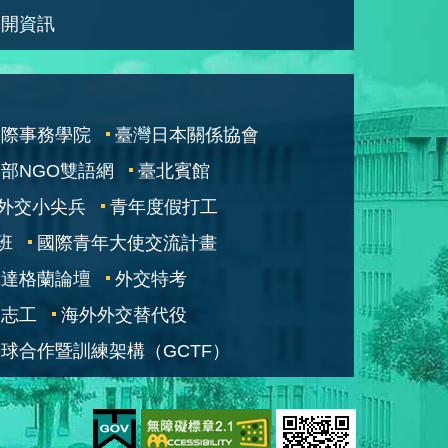
公開資訊
國際事務學院
臺灣日本關係協會
部NGO雙語網
臺北賓館
外交小尖兵
青年度假打工
班
國際青年大使交流計畫
凱達格蘭論壇
外交特考
交志工
海外外交替代役
球合作暨訓練架構（GCTF）