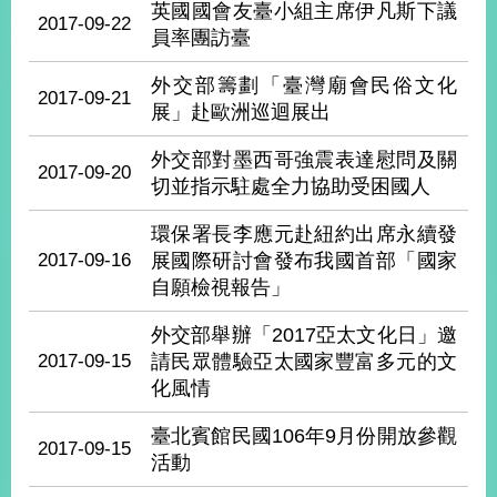
英國國會友臺小組主席伊凡斯下議
經
2017-09-22
濟
員率團訪臺
日
不
外交部籌劃「臺灣廟會民俗文化
2017-09-21
落
展」赴歐洲巡迴展出
國
台
外交部對墨西哥強震表達慰問及關
2017-09-20
海
切並指示駐處全力協助受困國人
和
平
環保署長李應元赴紐約出席永續發
護
2017-09-16
展國際研討會發布我國首部「國家
照
自願檢視報告」
回
外交部舉辦「2017亞太文化日」邀
2017-09-15
請民眾體驗亞太國家豐富多元的文
首
網
化風情
頁
站
關
臺北賓館民國106年9月份開放參觀
2017-09-15
於
導
活動
本
覽