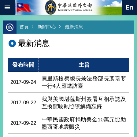
:::
跳到主要內容區塊
進
首頁
新聞中心
最新消息
階
搜
最新消息
尋
熱
門
發布時間
主旨
關
鍵
字
貝里斯檢察總長兼法務部長裴瑞斐
2017-09-24
一行4人應邀訪臺
總
合
外
我與美國堪薩斯州簽署互相承認及
2017-09-22
交
互換駕駛執照瞭解備忘錄
價
中華民國政府捐助美金10萬元協助
值
2017-09-22
外
墨西哥地震賑災
交