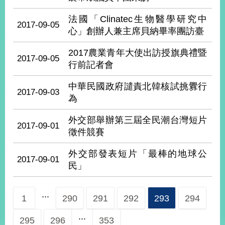
播
法國「Clinatec生物醫學研究中
2017-09-05
政
心」創辦人兼主席貝納畢率團訪臺
府
資
2017農業青年大使出訪授旗典禮暨
2017-09-05
訊
行前記者會
公
開
中華民國政府譴責北韓核試挑釁行
2017-09-03
為
為
民
外交部舉辦第三屆全民潮台灣短片
服
2017-09-01
徵件競賽
務
外交部發表短片「最棒的地球公
本
2017-09-01
民」
部
相
關
...
1
290
291
292
293
294
網
站
...
295
296
353