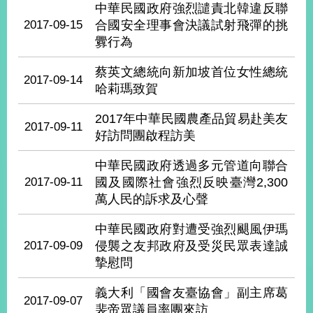
部
中華民國政府強烈譴責北韓違反聯
2017-09-15
合國安全理事會決議試射飛彈的挑
新
釁行為
聞
中
蔡英文總統向新加坡首位女性總統
心
2017-09-14
哈莉瑪致賀
外
2017年中華民國農產品貿易赴美友
交
2017-09-11
好訪問團啟程訪美
資
訊
中華民國政府透過多元管道向聯合
2017-09-11
國及國際社會強烈反映臺灣2,300
國
萬人民的訴求及心聲
家
與
中華民國政府對遭受強烈颶風伊瑪
地
區
2017-09-09
侵襲之友邦政府及受災民眾表達誠
摯慰問
國
際
義大利「國會友臺協會」副主席葛
2017-09-07
傳
裴帝眾議員率團來訪