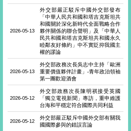
播
外交部嚴正駁斥中國外交部發布
政
「中華人民共和國和塔吉克斯坦共
府
和國關於深化新時代全面戰略合作
資
2026-05-13
夥伴關係的聯合聲明」及「中華人
訊
民共和國和塔吉克斯坦共和國永久
公
睦鄰友好條約」中不實貶抑我國主
開
權的謬論
為
外交部政務次長吳志中主持「歐洲
民
2026-05-13
重要價值夥伴計畫」-青年政治領袖
服
第一團歡迎酒會
務
外交部政務次長陳明祺接受英國
本
2026-05-12
「獨立電視新聞」專訪，重申維護
部
相
台海和平穩定符合國際共同利益
關
網
外交部嚴正駁斥中國外交部有關我
2026-05-12
站
國國際參與的錯誤言論