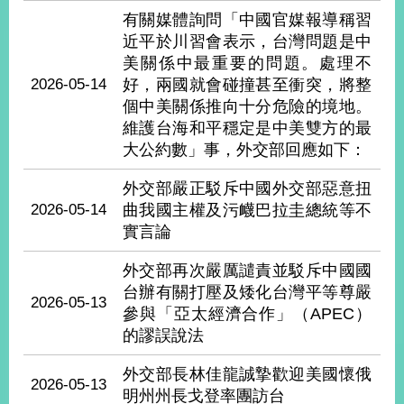
部
有關媒體詢問「中國官媒報導稱習
近平於川習會表示，台灣問題是中
新
聞
美關係中最重要的問題。處理不
中
2026-05-14
好，兩國就會碰撞甚至衝突，將整
心
個中美關係推向十分危險的境地。
維護台海和平穩定是中美雙方的最
外
大公約數」事，外交部回應如下：
交
資
外交部嚴正駁斥中國外交部惡意扭
訊
2026-05-14
曲我國主權及污衊巴拉圭總統等不
實言論
國
家
外交部再次嚴厲譴責並駁斥中國國
與
台辦有關打壓及矮化台灣平等尊嚴
地
2026-05-13
參與「亞太經濟合作」（APEC）
區
的謬誤說法
國
外交部長林佳龍誠摯歡迎美國懷俄
際
2026-05-13
傳
明州州長戈登率團訪台