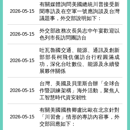
經
有關媒體詢問美國總統川普接受新
濟
2026-05-15
聞專訪及在空軍一號應詢談及台灣
日
議題事，外交部說明如下：
不
落
外交部政務次長吳志中午宴歡迎以
國
2026-05-15
色列市長訪問團訪台
台
海
吐瓦魯國交通、能源、通訊及創新
和
部部長柯飛伉儷訪台行程圓滿成
平
2026-05-15
功，深化台吐數位、能源及永續發
護
展夥伴關係
照
台灣、美國及貝里斯合辦「全球合
回
2026-05-15
作暨訓練架構」海外活動，聚焦人
首
工智慧時代資安韌性
網
頁
站
有關美國國務卿盧比歐在北京針對
關
2026-05-15
「川習會」情形的專訪內容事，外
於
導
交部回應如下：
本
覽