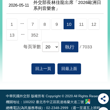
外交部長林佳龍出席「2026歐洲日
告
2026-05-11
系列音樂會」
隱
私
...
1
7
8
9
10
11
12
權
保
...
13
352
護
及
每頁筆數
執行
資
/
7033
訊
安
全
政
回上一頁
回最上面
策
:::
無
障
礙
中華民國外交部 版權所有 Copyright © 2020 All Rights Reserved
網
機關地址：100202 臺北市中正區凱達格蘭大道二號
站
總機電話(為民服務專線)：02-2348-2999 （週一至週五上班時
說