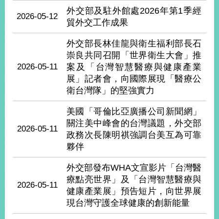
外交部及駐外館處2026年第1季經
2026-05-12
貿外交工作成果
旅
部
粉
外
長
絲
國
信
專
外交部長林佳龍與衛生福利部長石
人
箱
頁
急
崇良共同召開「世界衛生大會」推
難
救
2026-05-11
案及「台灣智慧醫療與健康產業
LINE
助
Instagram
X平台
服
(原推特)
展」記者會，向國際展現「醫療公
務
專
衛台灣隊」的堅強實力
線
美國「哥倫比亞廣播公司新聞網」
APP
YouTube
RSS
關注美中峰會的台灣議題，外交部
2026-05-11
政務次長陳明祺強調台美互為可靠
政
府
夥伴
網
站
外交部發布WHA文宣影片「台灣醫
資
療點亮世界」及「台灣智慧醫療與
2026-05-11
料
健康產業展」預告短片，向世界展
開
現台灣守護全球健康的創新能量
放
宣