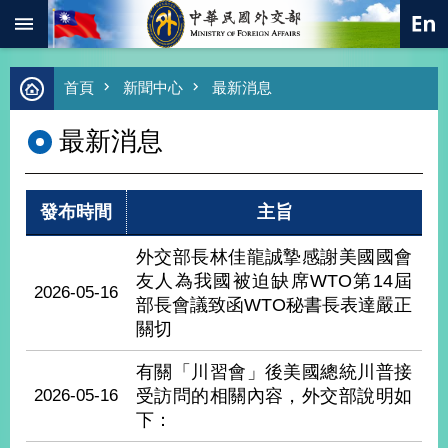
:::
跳到主要內容區塊
進
首頁
新聞中心
最新消息
階
搜
最新消息
尋
熱
門
發布時間
主旨
關
鍵
字
外交部長林佳龍誠摯感謝美國國會
友人為我國被迫缺席WTO第14屆
總
2026-05-16
合
部長會議致函WTO秘書長表達嚴正
外
關切
交
有關「川習會」後美國總統川普接
價
值
2026-05-16
受訪問的相關內容，外交部說明如
外
下：
交