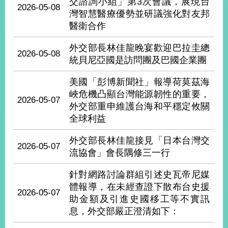
部
交諮詢小組」第3次會議，展現台
2026-05-08
灣智慧醫療優勢並研議強化對友邦
新
醫衛合作
聞
中
外交部長林佳龍晚宴歡迎巴拉圭總
2026-05-08
心
統貝尼亞國是訪問團及巴國企業團
外
美國「彭博新聞社」報導荷莫茲海
交
峽危機凸顯台灣能源韌性的重要，
2026-05-07
資
外交部重申維護台海和平穩定攸關
訊
全球利益
國
外交部長林佳龍接見「日本台灣交
家
2026-05-07
流協會」會長隅修三一行
與
地
針對網路討論群組引述史瓦帝尼媒
區
體報導，在未經查證下散布台史援
2026-05-07
助金額及引進史國移工等不實訊
國
息，外交部嚴正澄清如下：
際
傳