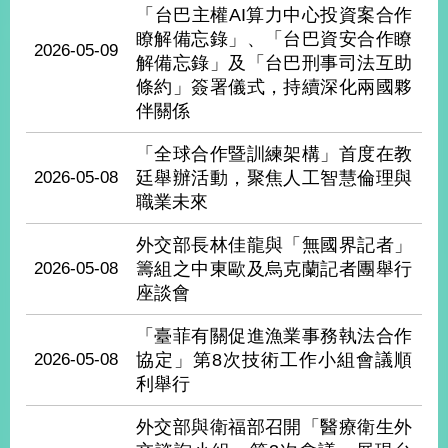
經
「台巴主權AI算力中心投資案合作
濟
瞭解備忘錄」、「台巴資安合作瞭
2026-05-09
日
解備忘錄」及「台巴刑事司法互助
不
條約」簽署儀式，持續深化兩國夥
落
國
伴關係
台
「全球合作暨訓練架構」首度在教
海
2026-05-08
廷舉辦活動，聚焦人工智慧倫理與
和
平
職業未來
護
外交部長林佳龍與「無國界記者」
照
2026-05-08
籌組之中東歐及烏克蘭記者團舉行
座談會
回
首
「臺菲有關促進漁業事務執法合作
網
2026-05-08
協定」第8次技術工作小組會議順
頁
站
利舉行
關
於
導
外交部與衛福部召開「醫療衛生外
本
覽