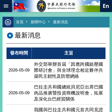
:::
跳到主要內容區塊
進
首頁
新聞中心
最新消息
階
搜
最新消息
尋
熱
門
發布時間
主旨
關
鍵
字
外交部舉辦首屆「因應跨國鎮壓國
2026-05-09
際研討會」與全球理念相近夥伴共
總
合
築民主韌性及防禦網絡
外
交
巴拉圭共和國總統貝尼亞出席巴國
2026-05-09
肉品推廣暨投資商機說明會，拓展
價
值
及深化台巴經貿關係
外
交
我國與巴拉圭共和國元首共同見證