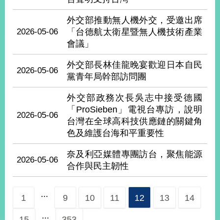
外交部推動無人機外交，受邀出席
旅
部
粉
2026-05-06
「台德航太衛星暨無人機技術產業
外
長
絲
國
信
專
會議」
人
箱
頁
急
難
外交部長林佳龍晚宴歡迎日本自民
救
2026-05-06
LINE
助
Instagram
X平台
黨青年局幹部訪問團
服
(原推特)
務
專
線
外交部政務次長吳志中接受德國
「ProSieben」電視台專訪，說明
APP
YouTube
RSS
2026-05-06
台灣在全球高科技供應鏈的關鍵角
色及維護台海和平重要性
政
府
奈及利亞媒體專團訪台，聚焦能源
網
2026-05-06
合作與民主韌性
站
資
料
...
1
9
10
11
12
13
14
開
放
...
宣
15
353