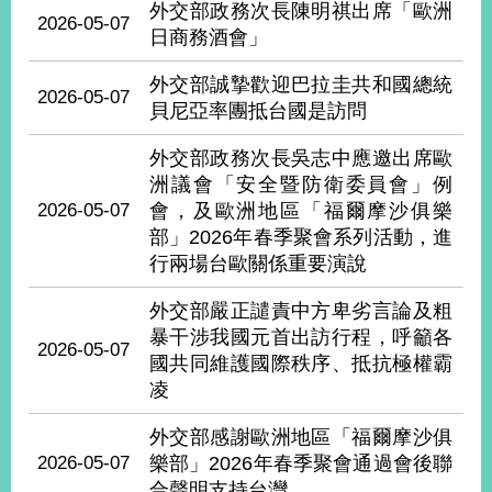
外交部政務次長陳明祺出席「歐洲
播
2026-05-07
日商務酒會」
政
外交部誠摯歡迎巴拉圭共和國總統
府
2026-05-07
資
貝尼亞率團抵台國是訪問
訊
公
外交部政務次長吳志中應邀出席歐
開
洲議會「安全暨防衛委員會」例
2026-05-07
會，及歐洲地區「福爾摩沙俱樂
為
部」2026年春季聚會系列活動，進
民
行兩場台歐關係重要演說
服
務
外交部嚴正譴責中方卑劣言論及粗
暴干涉我國元首出訪行程，呼籲各
本
2026-05-07
國共同維護國際秩序、抵抗極權霸
部
凌
相
關
外交部感謝歐洲地區「福爾摩沙俱
網
2026-05-07
樂部」2026年春季聚會通過會後聯
站
合聲明支持台灣