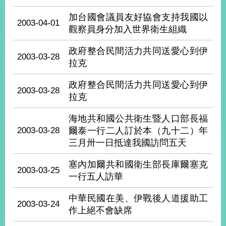
經
濟
加台國會議員友好協會支持我國以
2003-04-01
日
觀察員身分加入世界衛生組織
不
落
政府整合民間活力共同送愛心到伊
國
2003-03-28
拉克
台
海
政府整合民間活力共同送愛心到伊
2003-03-28
和
拉克
平
護
海地共和國公共衛生暨人口部長福
照
2003-03-28
爾泰一行二人訂於本（九十二）年
三月卅一日抵達我國訪問五天
回
塞內加爾共和國衛生部長庫爾塞克
首
網
2003-03-25
一行五人訪華
頁
站
關
中華民國在美、伊戰後人道援助工
2003-03-24
於
導
作上絕不會缺席
本
覽