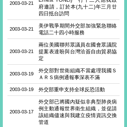
Ernest YONLI)一行十二人應我政
播
2003-03-21
府邀請，訂於本(九十二)年三月廿
四日抵台訪問
政
府
美伊戰爭期間外交部加強緊急聯絡
資
2003-03-21
電話二十四小時服務
訊
公
兩位美國聯邦眾議員在國會眾議院
開
2003-03-21
提案表達盼與台灣洽簽自由貿易協
定
為
民
外交部對世衛組織不當處理我國Ｓ
服
2003-03-19
務
ＡＲＳ病例通報事深表不滿
2003-03-19
外交部重申支持全球反恐活動
本
部
外交部已將國內疑似非典型肺炎病
相
關
例主動通報世界衛生組織，並促請
2003-03-17
網
該組織儘速與我建立疫情資訊交換
站
管道