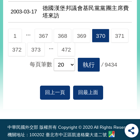
德國漢堡邦議會基民黨黨團主席費
2003-03-17
塔來訪
旅
部
粉
外
長
絲
國
信
專
人
箱
頁
...
急
1
367
368
369
370
371
難
救
LINE
助
Instagram
X平台
...
服
372
(原推特)
373
472
務
專
線
每頁筆數
執行
/
9434
APP
YouTube
RSS
政
回上一頁
回最上面
府
網
站
:::
資
料
開
中華民國外交部 版權所有 Copyright © 2020 All Rights Reserved
放
機關地址：100202 臺北市中正區凱達格蘭大道二號
宣