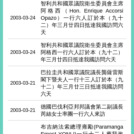
部
智利共和國眾議院衛生委員會主席
阿格西（Hon. Enrique Accorsi
新
2003-03-24
Opazo）一行六人訂於本（九十
聞
二）年三月廿四日抵達我國訪問六
中
天
心
智利共和國眾議院衛生委員會主席
外
2003-03-24
阿格西一行六人訂於本（九十二）
交
年三月廿四日抵達我國訪問六天
資
訊
巴拉圭共和國眾議院議長龔薩雷斯
閣下暨夫人一行十三人訂於本（九
國
2003-03-21
家
十二）年三月廿三日抵達我國訪問
與
六天
地
區
德國巴伐利亞邦邦議會第二副議長
2003-03-21
芮絲女士率團一行六人來訪
國
際
布吉納法索總理雍勵(Paramanga
傳