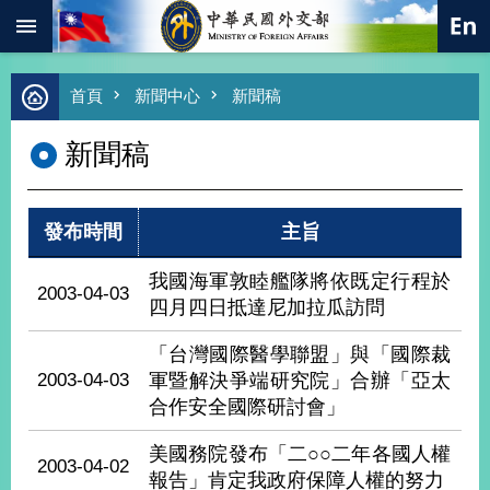
:::
跳到主要內容區塊
進
首頁
新聞中心
新聞稿
階
搜
新聞稿
尋
熱
門
發布時間
主旨
關
鍵
字
我國海軍敦睦艦隊將依既定行程於
2003-04-03
四月四日抵達尼加拉瓜訪問
總
合
外
「台灣國際醫學聯盟」與「國際裁
交
2003-04-03
軍暨解決爭端研究院」合辦「亞太
合作安全國際研討會」
價
值
外
美國務院發布「二○○二年各國人權
2003-04-02
交
報告」肯定我政府保障人權的努力