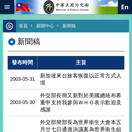
:::
跳到主要內容區塊
進
首頁
新聞中心
新聞稿
階
搜
新聞稿
尋
熱
門
發布時間
主旨
關
鍵
字
新加坡來台旅客恢復以正常方式入
2003-05-31
境
總
合
外
外交部長簡又新對於美國總統布希
交
2003-05-30
重申支持我參與ＷＨＯ表示歡迎及
感謝
價
值
外
外交部簡部長為世界衛生大會本五
交
月廿七日通過決議案為世界衛生組