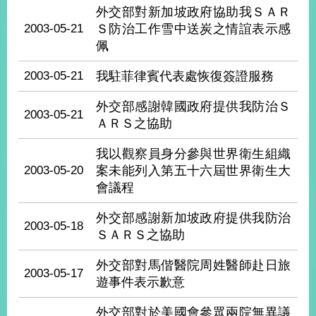
部
外交部對新加坡政府協助我ＳＡＲ
2003-05-21
Ｓ防治工作雪中送炭之情誼表示感
新
佩
聞
中
2003-05-21
我駐菲律賓代表處恢復簽證服務
心
外交部感謝韓國政府提供我防治Ｓ
外
2003-05-21
ＡＲＳ之協助
交
資
我以觀察員身分參與世界衛生組織
訊
2003-05-20
案未能列入第五十六屆世界衛生大
會議程
國
家
與
外交部感謝新加坡政府提供我防治
2003-05-18
地
ＳＡＲＳ之協助
區
外交部對馬偕醫院周姓醫師赴日旅
2003-05-17
國
遊事件表示歉意
際
傳
外交部對於美國會參眾兩院無異議