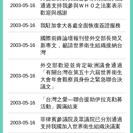
播
2003-05-16
通過支持我參與ＷＨＯ之法案表示
歡迎與感謝
政
府
2003-05-16
我駐加拿大各處全面恢復簽證服務
資
訊
國際前鋒論壇報刊登外交部長簡又
公
2003-05-16
新專文，籲請世界衛生組織接納台
開
灣
為
外交部歡迎並肯定歐洲議會通過
民
「有關台灣在第五十六屆世界衛生
服
2003-05-16
大會年會觀察員身份之緊急聯合決
務
議文」
本
「台灣之愛—聯合援助伊拉克勸募
部
2003-05-16
活動」圓滿結束
相
關
網
菲律賓參議院及眾議院已分別通過
2003-05-16
站
支持我國加入世界衛生組織決議案