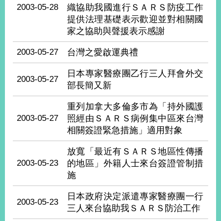
經
2003-05-28
織協助我國進行ＳＡＲＳ防疫工作
濟
提供法理基礎表示歡迎並對相關國
日
家之協助與聲援表示感謝
不
落
2003-05-27
台灣之愛啟運典禮
國
台
日本專家醫療團乙行三人拜會外交
2003-05-27
海
部長簡又新
和
平
重列加拿大多倫多市為「持外國護
護
2003-05-27
照經由ＳＡＲＳ病例集中區來台灣
照
相關簽證緊急措施」適用對象
回
放寬「最近有ＳＡＲＳ地區性傳播
2003-05-23
的地區」外籍人士來台簽證管制措
首
網
施
頁
站
關
日本政府決定派遣專家醫療團一行
於
導
2003-05-23
三人來台協助我ＳＡＲＳ防治工作
本
覽