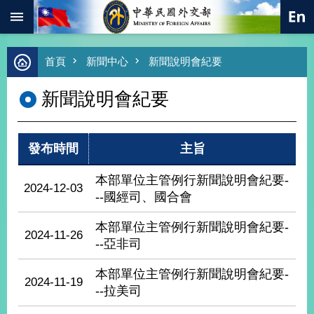
:::
跳到主要內容區塊
進
首頁
新聞中心
新聞說明會紀要
階
搜
新聞說明會紀要
尋
熱
門
發布時間
主旨
關
鍵
字
本部單位主管例行新聞說明會紀要-
2024-12-03
--國經司、國合會
總
合
外
本部單位主管例行新聞說明會紀要-
2024-11-26
交
--亞非司
價
本部單位主管例行新聞說明會紀要-
值
2024-11-19
外
--拉美司
交