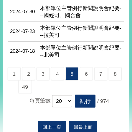
播
本部單位主管例行新聞說明會紀要-
2024-07-30
--國經司、國合會
政
府
本部單位主管例行新聞說明會紀要-
資
2024-07-23
--拉美司
訊
公
本部單位主管例行新聞說明會紀要-
開
2024-07-18
--北美司
為
民
服
1
2
3
4
5
6
7
8
務
...
49
本
部
每頁筆數
執行
/
974
相
關
網
站
回上一頁
回最上面