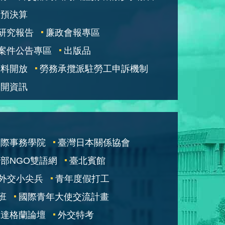
部預決算
研究報告
廉政會報專區
案件公告專區
出版品
資料開放
勞務承攬派駐勞工申訴機制
公開資訊
國際事務學院
臺灣日本關係協會
部NGO雙語網
臺北賓館
外交小尖兵
青年度假打工
班
國際青年大使交流計畫
凱達格蘭論壇
外交特考