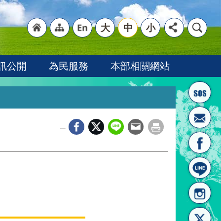
大
中
小
"回
"網
"英
訊公開
為民服務
本部相關網站
_
首頁
站導
文語