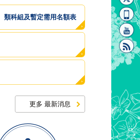
[連
覽
系"
、類科組及暫定需用名額表
結]"
[連
更多 最新消息
結]"