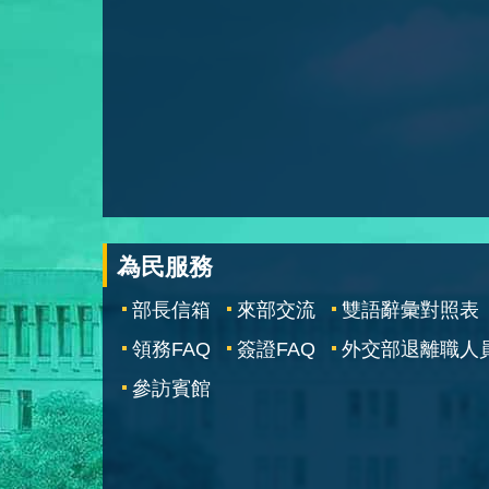
為民服務
部長信箱
來部交流
雙語辭彙對照表
領務FAQ
簽證FAQ
外交部退離職人
參訪賓館