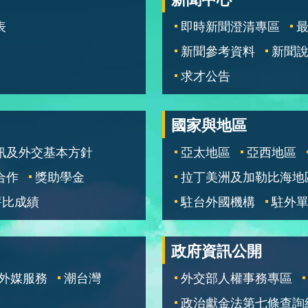
表
即時新聞澄清專區
新聞參考資料
新聞
求才公告
國家與地區
訊及外交基本方針
亞太地區
亞西地區
合作
獎助學金
拉丁美洲及加勒比海地
評比成績
駐台外國機構
駐外
政府資訊公開
外媒服務
潮台灣
外交部人權事務專區
政治獻金法第七條查詢