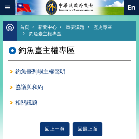
:::
跳到主要內容區塊
進
首頁
新聞中心
重要議題
歷史專區
階
釣魚臺主權專區
搜
尋
釣魚臺主權專區
熱
門
關
釣魚臺列嶼主權聲明
鍵
字
協議與和約
總
合
外
相關議題
交
價
值
外
回上一頁
回最上面
交