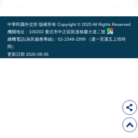
經
:::
濟
日
不
中華民國外交部 版權所有 Copyright © 2020 All Rights Reserved
落
機關地址：100202 臺北市中正區凱達格蘭大道二號
國
總機電話(為民服務專線)：02-2348-2999 （週一至週五上班時
台
間）
海
更新日期
2026-08-05
和
平
護
照
回
首
網
頁
站
關
於
導
本
覽