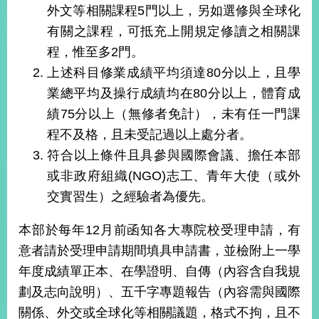
經
外文等相關課程5門以上，另如選修與全球化
濟
有關之課程，可抵充上開規定修讀之相關課
日
不
程，惟至多2門。
落
上述科目修業成績平均須達80分以上，且學
國
業總平均及操行成績均在80分以上，體育成
台
績75分以上（無修者免計），未有任一門課
海
和
程不及格，且未受記過以上處分者。
平
符合以上條件且具參與國際會議、擔任本部
護
或非政府組織(NGO)志工、青年大使（或外
照
交實習生）之經驗者為優先。
回
本部於每年12月前函知各大專院校受理申請，有
首
網
意者請於受理申請期間填具申請書，並檢附上一學
頁
站
年度成績單正本、在學證明、自傳（內容含自我規
關
於
導
劃及志向說明）、五千字專題報告（內容需與國際
本
關係、外交或全球化等相關議題，格式不拘，且不
覽