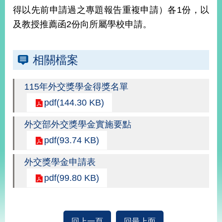
部
得以先前申請過之專題報告重複申請）各1份，以
及教授推薦函2份向所屬學校申請。
新
聞
中
心
相關檔案
外
115年外交獎學金得獎名單
交
資
pdf(144.30 KB)
訊
外交部外交獎學金實施要點
國
pdf(93.74 KB)
家
與
外交獎學金申請表
地
區
pdf(99.80 KB)
國
際
傳
回上一頁
回最上面