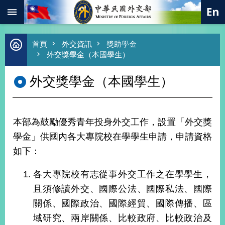
:::
跳到主要內容區塊
進
首頁
外交資訊
獎助學金
階
外交獎學金（本國學生）
搜
尋
外交獎學金（本國學生）
熱
門
關
鍵
本部為鼓勵優秀青年投身外交工作，設置「外交獎
字
學金」供國內各大專院校在學學生申請，申請資格
總
如下：
合
外
交
各大專院校有志從事外交工作之在學學生，
價
且須修讀外交、國際公法、國際私法、國際
值
關係、國際政治、國際經貿、國際傳播、區
外
交
域研究、兩岸關係、比較政府、比較政治及