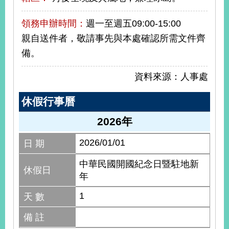
明
領務申辦時間：
週一至週五09:00-15:00
聯
親自送件者，敬請事先與本處確認所需文件齊
絡
備。
我
們
資料來源：人事處
休假行事曆
2026年
2026/01/01
日 期
中華民國開國紀念日暨駐地新
休假日
年
1
天 數
備 註