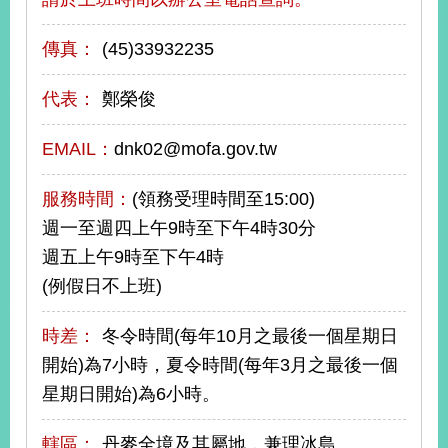
告
傳真：
(45)33932235
隱
私
代表：
鄭榮俊
權
保
護
EMAIL：
dnk02@mofa.gov.tw
及
資
服務時間：
(領務受理時間至15:00)
訊
週一至週四上午9時至下午4時30分
安
全
週五上午9時至下午4時
政
(例假日不上班)
策
時差：
冬令時間(每年10月之最後一個星期日
無
障
開始)為7小時，夏令時間(每年3月之最後一個
礙
星期日開始)為6小時。
網
站
轄區：
丹麥全境及其屬地，兼理冰島。
說