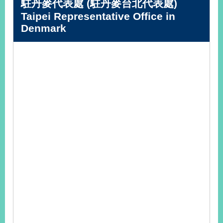
駐丹麥代表處 (駐丹麥台北代表處)
播
Taipei Representative Office in
Denmark
政
府
資
訊
公
開
為
民
服
務
本
部
相
關
網
站