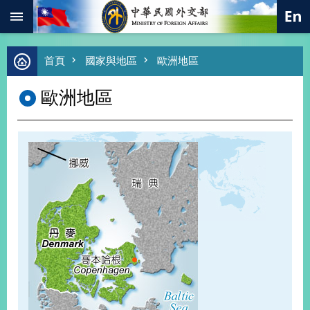
:::
跳到主要內容區塊
進
首頁
國家與地區
歐洲地區
階
搜
歐洲地區
尋
熱
門
關
鍵
字
總
合
外
交
價
值
外
交