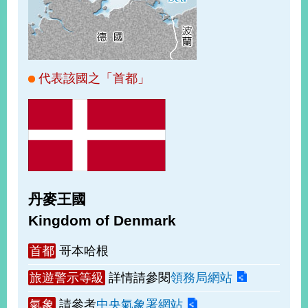
經
濟
日
不
落
國
代表該國之「首都」
台
海
和
平
護
照
丹麥王國
回
Kingdom of Denmark
首
網
首都
哥本哈根
頁
站
關
旅遊警示等級
詳情請參閱
領務局網站
於
導
本
氣象
請參考
中央氣象署網站
覽