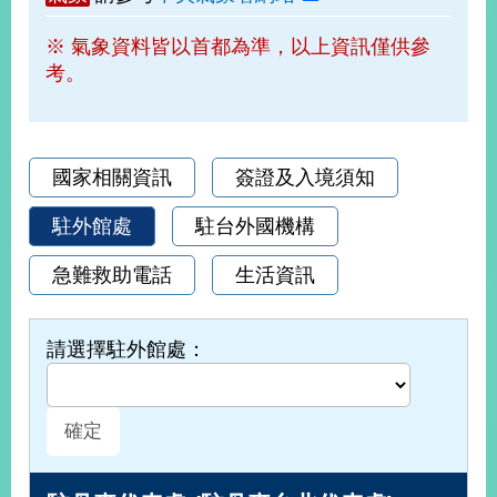
部
※ 氣象資料皆以首都為準，以上資訊僅供參
新
考。
聞
中
心
外
國家相關資訊
簽證及入境須知
交
資
駐外館處
駐台外國機構
訊
急難救助電話
生活資訊
國
家
與
請選擇駐外館處：
地
區
國
際
傳