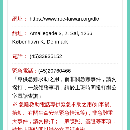
旅
部
粉
網址：
https://www.roc-taiwan.org/dk/
外
長
絲
國
信
專
人
箱
頁
急
館址：
Amaliegade 3, 2. Sal, 1256
難
救
København K, Denmark
LINE
助
Instagram
X平台
服
(原推特)
務
專
電話：
(45)33935152
線
APP
YouTube
RSS
緊急電話：
(45)20760466
「專供急難求助之用，倘非關急難事件，請勿
政
府
撥打；一般領務事項，請於上班時間撥打辦公
網
室電話查詢」
站
※ 急難救助電話專供緊急求助之用(如車禍、
資
料
搶劫、有關生命安危緊急情況等)，非急難重
開
大事件，請勿撥打；一般護照、簽證等事項，
放
宣
請於上班時間以辦公室電話查詢。