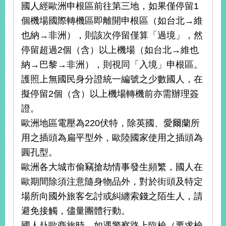
國人經歐洲申根區前往第三地，如果僅停留1
告
個機場國際轉機區即離開申根區（如台北→維
隱
也納→非洲），則該次停留僅算「過境」，然
私
停留超過2個（含）以上機場（如台北→維也
權
保
納→巴黎→非洲），則視同「入境」申根區。
護
護照上無國民身分證統一編號之少數國人，在
及
擬停留2個（含）以上機場轉機前亦需辦理簽
資
訊
證。
安
歐洲地區電壓為220伏特，除英國、愛爾蘭所
全
用之插頭為扁平型外，歐陸國家使用之插頭為
政
策
圓孔型。
歐洲各大城市偷竊搶劫情事發生頻繁，國人在
無
歐期間除須注意隨身物品外，對於街頭及特定
障
礙
場所向國外旅客乞討或糾纏索錢之陌生人，請
網
避免接觸，儘量團體行動。
站
說
國人赴歐商旅時，如遇警察路上臨檢（要求檢