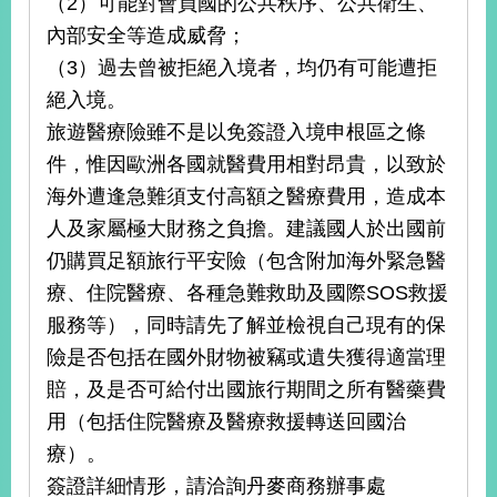
（2）可能對會員國的公共秩序、公共衛生、
內部安全等造成威脅；
（3）過去曾被拒絕入境者，均仍有可能遭拒
絕入境。
旅遊醫療險雖不是以免簽證入境申根區之條
件，惟因歐洲各國就醫費用相對昂貴，以致於
海外遭逢急難須支付高額之醫療費用，造成本
人及家屬極大財務之負擔。建議國人於出國前
仍購買足額旅行平安險（包含附加海外緊急醫
療、住院醫療、各種急難救助及國際SOS救援
服務等），同時請先了解並檢視自己現有的保
險是否包括在國外財物被竊或遺失獲得適當理
賠，及是否可給付出國旅行期間之所有醫藥費
用（包括住院醫療及醫療救援轉送回國治
療）。
簽證詳細情形，請洽詢丹麥商務辦事處