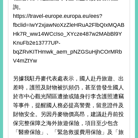
詢。
https://travel-europe.europa.eu/ees?
fbclid=IwY2xjawNoXzZleHRuA2FlbQIxMQAB
Hk7R_ww14WCcIso_XYcze487w2MAbBl9Y
KnuFb2e13777UP-
bqZRvKITHmwk_aem_pNZGSuHjhCOrMRb
V4mZtYw
另據我駐丹麥代表處表示，國人赴丹旅遊、出
差時，護照及財物被扒頻仍，甚至曾發生國人
於市中心觀光鬧區遭搶或隨身行李含護照遭竊
等事件，提醒國人務必提高警覺，留意證件及
財物安全。另因丹麥物價高昂，建議赴丹前投
保完整保障之海外旅遊保險，項目至少包含
「醫療保險」、「緊急救援費用保險」及「旅