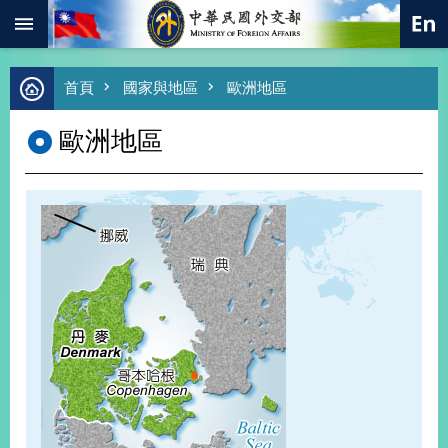
:::
跳到主要內容區塊
進
首頁
國家與地區
歐洲地區
階
搜
歐洲地區
尋
熱
門
關
鍵
字
總
合
外
交
價
值
外
交