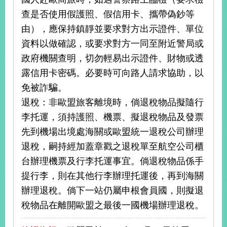
明
查是否使用假護照、假信用卡、攜帶偽鈔等
由），應保持鎮靜並要求對方出示證件、單位
聯
絡
資料以做確認，或要求對方一同至附近警局或
我
政府機關查明，切勿輕易出示證件、財物或透
們
露信用卡密碼。必要時可向路人請求協助，以
免被詐騙。
退稅：非歐盟旅客離境時，倘退稅物品擬隨行
李托運，須持護照、機票、擬退稅物品及發票
先到機場出境處海關或歐盟統一退稅公司辦理
退稅，嗣持經加蓋章戳之退稅單至航空公司櫃
台辦理機票及行李托運事宜。倘退稅物品係手
提行李，則在其他行李辦理托運後，再到海關
辦理退稅。倘下一站仍屬申根會員國，則擬退
稅物品在離開歐盟之最後一國機場辦理退稅。