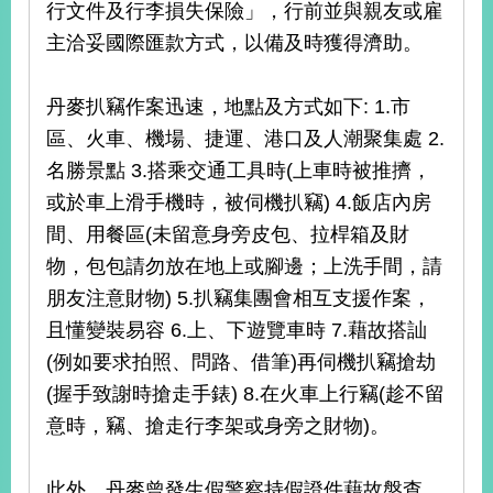
行文件及行李損失保險」，行前並與親友或雇
主洽妥國際匯款方式，以備及時獲得濟助。
丹麥扒竊作案迅速，地點及方式如下: 1.市
區、火車、機場、捷運、港口及人潮聚集處 2.
名勝景點 3.搭乘交通工具時(上車時被推擠，
或於車上滑手機時，被伺機扒竊) 4.飯店內房
間、用餐區(未留意身旁皮包、拉桿箱及財
物，包包請勿放在地上或腳邊；上洗手間，請
朋友注意財物) 5.扒竊集團會相互支援作案，
且懂變裝易容 6.上、下遊覽車時 7.藉故搭訕
(例如要求拍照、問路、借筆)再伺機扒竊搶劫
(握手致謝時搶走手錶) 8.在火車上行竊(趁不留
意時，竊、搶走行李架或身旁之財物)。
此外，丹麥曾發生假警察持假證件藉故盤查