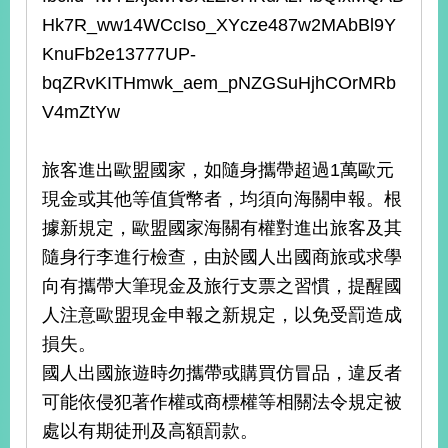
Hk7R_ww14WCcIso_XYcze487w2MAbBl9Y
KnuFb2e13777UP-
旅
部
粉
外
長
絲
bqZRvKITHmwk_aem_pNZGSuHjhCOrMRb
國
信
專
人
箱
頁
急
V4mZtYw
難
救
LINE
助
Instagram
X平台
服
(原推特)
旅客進出歐盟國家，如隨身攜帶超過1萬歐元
務
專
線
現金或其他等值貨幣者，均須向海關申報。根
據新規定，歐盟國家海關有權對進出旅客及其
APP
YouTube
RSS
隨身行李進行檢查，由於國人出國商旅或求學
政
向有攜帶大筆現金及旅行支票之習慣，提醒國
府
人注意歐盟現金申報之新規定，以免受罰造成
網
站
損失。
資
國人出國旅遊時勿攜帶或購買仿冒品，違反者
料
可能依侵犯著作權或商標權等相關法令規定被
開
放
處以有期徒刑及高額罰款。
宣