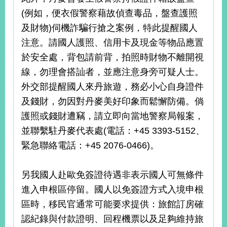
(例如，便衣假警察藉故偵查毒品，盤查護照
及財物)伺機詐騙行搶之案例，特此提醒國人
注意。請國人護照、信用卡及現金等物品應置
於安全處，背包請前背，拍照時財物不離開視
線，勿理會搭訕者，並應注意身旁可疑人士。
外交部提醒國人來丹旅遊，務必小心自身證件
及錢財，勿因對丹麥美好印象而鬆懈防備。倘
護照或錢財遭竊，請立即向當地警察局報案，
並聯繫駐丹麥代表處(電話：+45 3393-5152、
緊急聯絡電話：+45 2076-0466)。
另我國人赴歐免簽證待遇非表示國人可無條件
進入申根區停留。國人以免簽證方式入境申根
區時，移民官通常可能要求提供：旅館訂房確
認紀錄與付款證明、回程機票以及足夠維持旅