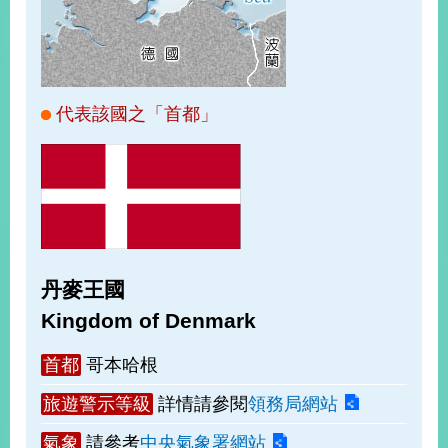
經
濟
日
不
落
國
代表該國之「首都」
台
海
和
平
護
照
丹麥王國
回
Kingdom of Denmark
首
網
首都
哥本哈根
頁
站
關
旅遊警示等級
詳情請參閱
領務局網站
於
導
本
氣象
請參考
中央氣象署網站
覽