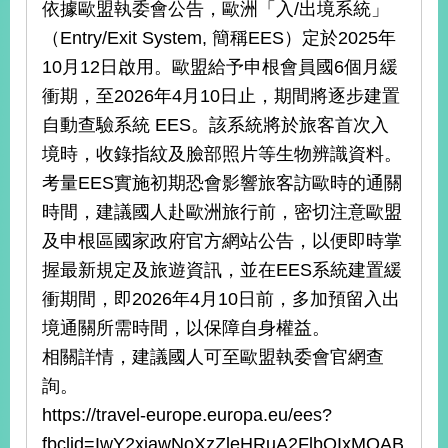
依據歐盟執委會公告，歐洲「入/出境系統」
播
（Entry/Exit System, 簡稱EES）定於2025年
政
10月12日啟用。歐盟給予申根會員國6個月緩
府
衝期，至2026年4月10日止，期間將逐步建置
資
訊
自動查驗系統 EES。該系統將於旅客首次入
公
境時，收錄指紋及臉部照片等生物辨識資料。
開
考量EES實施初期恐會影響旅客訪歐時的通關
為
時間，建議國人赴歐洲旅行前，密切注意歐盟
民
及申根區國家政府官方網站公告，以便即時掌
服
握最新規定及旅遊資訊，並在EES系統建置緩
務
衝期間，即2026年4月10日前，多加預留入出
本
境通關所需時間，以保障自身權益。
部
相關詳情，建議國人可至歐盟執委會官網查
相
關
詢。
網
https://travel-europe.europa.eu/ees?
站
fbclid=IwY2xjawNoXzZleHRuA2FlbQIxMQAB