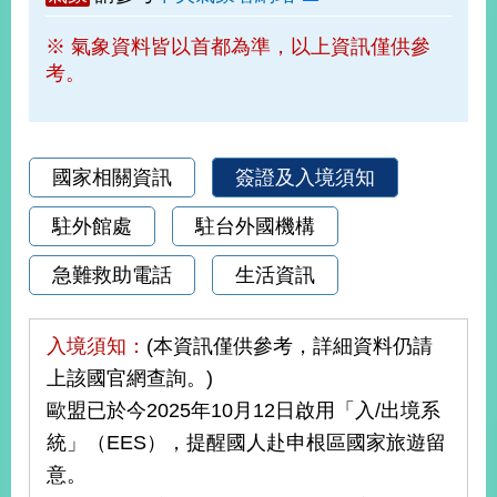
部
※ 氣象資料皆以首都為準，以上資訊僅供參
新
考。
聞
中
心
外
國家相關資訊
簽證及入境須知
交
資
駐外館處
駐台外國機構
訊
急難救助電話
生活資訊
國
家
與
入境須知：
(本資訊僅供參考，詳細資料仍請
地
上該國官網查詢。)
區
歐盟已於今2025年10月12日啟用「入/出境系
國
統」（EES），提醒國人赴申根區國家旅遊留
際
意。
傳