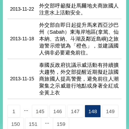
告
外交部呼籲擬赴馬爾地夫商旅國人
2013-11-22
注意水上活動安全。
隱
私
外交部自即日起提升馬來西亞沙巴
權
州（Sabah）東海岸地區(拿篤、仙
保
2013-11-18
本納、古納、斗湖及鄰近島嶼)之旅
護
遊警示燈號為「橙色」，並建議國
及
人倘非必要避免前往。
資
訊
泰國反政府抗議示威活動有持續擴
安
大趨勢，外交部提醒近期擬赴該國
全
2013-11-15
商旅國人提高警覺，避免前往人潮
政
策
聚集之示威遊行地點或身著全紅或
全黃上衣
無
障
...
礙
1
145
146
147
148
149
網
...
站
150
151
159
說