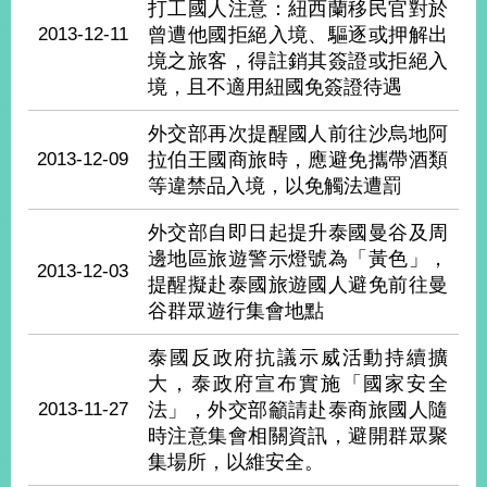
打工國人注意：紐西蘭移民官對於
2013-12-11
曾遭他國拒絕入境、驅逐或押解出
境之旅客，得註銷其簽證或拒絕入
旅
部
粉
外
長
絲
境，且不適用紐國免簽證待遇
國
信
專
人
箱
頁
急
難
外交部再次提醒國人前往沙烏地阿
救
LINE
助
Instagram
2013-12-09
X平台
拉伯王國商旅時，應避免攜帶酒類
服
(原推特)
務
等違禁品入境，以免觸法遭罰
專
線
外交部自即日起提升泰國曼谷及周
APP
YouTube
RSS
邊地區旅遊警示燈號為「黃色」，
2013-12-03
提醒擬赴泰國旅遊國人避免前往曼
政
谷群眾遊行集會地點
府
網
泰國反政府抗議示威活動持續擴
站
大，泰政府宣布實施「國家安全
資
2013-11-27
法」，外交部籲請赴泰商旅國人隨
料
時注意集會相關資訊，避開群眾聚
開
集場所，以維安全。
放
宣