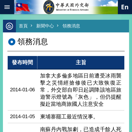
:::
跳到主要內容區塊
進
首頁
新聞中心
領務消息
階
搜
領務消息
尋
熱
門
發布時間
主旨
關
鍵
字
加拿大多倫多地區日前遭受冰雨襲
擊之災情經搶修後已大致恢復正
總
合
2014-01-06
常，外交部自即日起調降該地區旅
外
遊警示燈號為「灰色」，但仍提醒
交
擬赴當地商旅國人注意安全
價
值
2014-01-05
柬埔寨罷工最近情況事。
外
交
南蘇丹內戰加劇，已造成千餘人死