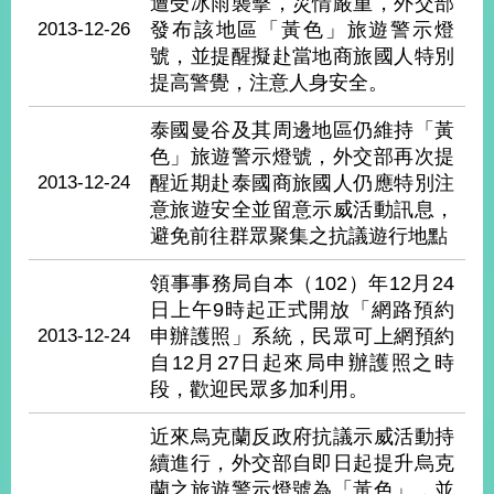
部
遭受冰雨襲擊，災情嚴重，外交部
2013-12-26
發布該地區「黃色」旅遊警示燈
新
號，並提醒擬赴當地商旅國人特別
聞
提高警覺，注意人身安全。
中
心
泰國曼谷及其周邊地區仍維持「黃
色」旅遊警示燈號，外交部再次提
外
2013-12-24
醒近期赴泰國商旅國人仍應特別注
交
意旅遊安全並留意示威活動訊息，
資
避免前往群眾聚集之抗議遊行地點
訊
領事事務局自本（102）年12月24
國
日上午9時起正式開放「網路預約
家
2013-12-24
申辦護照」系統，民眾可上網預約
與
自12月27日起來局申辦護照之時
地
區
段，歡迎民眾多加利用。
近來烏克蘭反政府抗議示威活動持
國
際
續進行，外交部自即日起提升烏克
傳
蘭之旅遊警示燈號為「黃色」，並