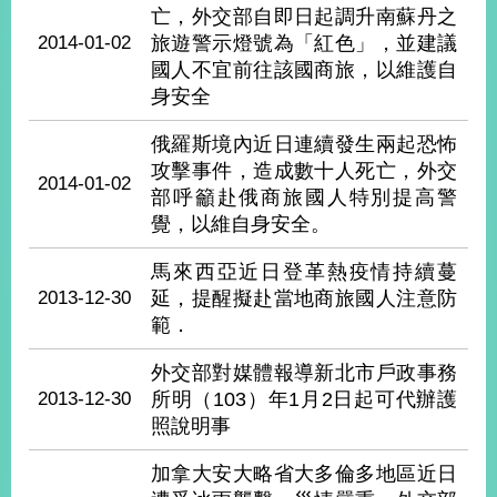
經
亡，外交部自即日起調升南蘇丹之
濟
2014-01-02
旅遊警示燈號為「紅色」，並建議
日
國人不宜前往該國商旅，以維護自
不
身安全
落
國
俄羅斯境內近日連續發生兩起恐怖
台
攻擊事件，造成數十人死亡，外交
海
2014-01-02
部呼籲赴俄商旅國人特別提高警
和
平
覺，以維自身安全。
護
馬來西亞近日登革熱疫情持續蔓
照
2013-12-30
延，提醒擬赴當地商旅國人注意防
範．
回
首
外交部對媒體報導新北市戶政事務
網
2013-12-30
所明（103）年1月2日起可代辦護
頁
站
照說明事
關
於
導
加拿大安大略省大多倫多地區近日
本
覽