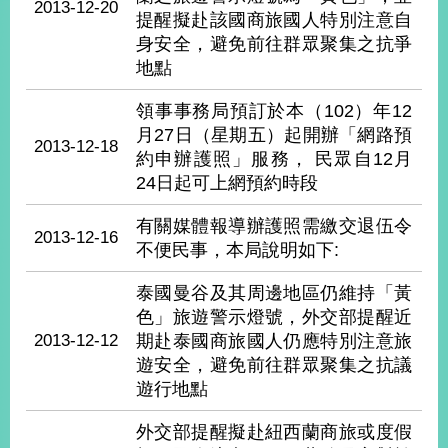
2013-12-20
播
提醒擬赴該國商旅國人特別注意自
身安全，避免前往群眾聚集之抗爭
政
地點
府
資
領事事務局預訂於本（102）年12
訊
月27日（星期五）起開辦「網路預
公
2013-12-18
約申辦護照」服務， 民眾自12月
開
24日起可上網預約時段
為
有關媒體報導辦護照需繳交退伍令
民
2013-12-16
不便民事，本局說明如下:
服
務
泰國曼谷及其周邊地區仍維持「黃
色」旅遊警示燈號，外交部提醒近
本
部
2013-12-12
期赴泰國商旅國人仍應特別注意旅
相
遊安全，避免前往群眾聚集之抗議
關
遊行地點
網
站
外交部提醒擬赴紐西蘭商旅或度假