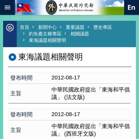
:::
跳到主要內容區塊
進
首頁
新聞中心
重要議題
歷史專區
階
釣魚臺主權專區
相關議題
搜
東海議題相關聲明
尋
東海議題相關聲明
熱
門
關
鍵
字
2012-08-17
總
中華民國政府提出「東海和平倡
合
議」 (法文版)
外
交
2012-08-17
價
值
中華民國政府提出「東海和平倡
外
交
議」 (西班牙文版)