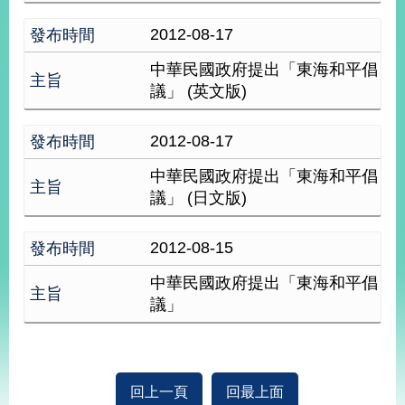
經
濟
2012-08-17
日
不
中華民國政府提出「東海和平倡
落
議」 (英文版)
國
台
2012-08-17
海
和
中華民國政府提出「東海和平倡
平
議」 (日文版)
護
照
2012-08-15
回
中華民國政府提出「東海和平倡
首
網
議」
頁
站
關
於
導
本
回上一頁
回最上面
覽