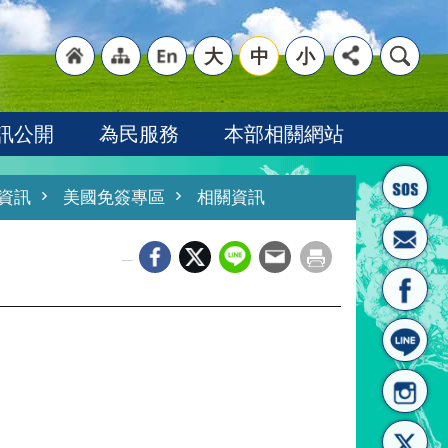
大
中
小
"回
"網
"英
訊公開
為民服務
本部相關網站
資訊
美國免簽專區
相關資訊
_
首頁
站導
文語