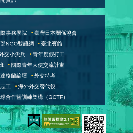
國際事務學院
臺灣日本關係協會
部NGO雙語網
臺北賓館
外交小尖兵
青年度假打工
班
國際青年大使交流計畫
凱達格蘭論壇
外交特考
交志工
海外外交替代役
球合作暨訓練架構（GCTF）