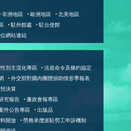
非洲地區
歐洲地區
北美地區
區
駐外館處
駐台使館
單位網站連結
性別主流化專區
法規命令及條約協定
網
外交部對國內團體捐助情形季報表
部預決算
研究報告
廉政會報專區
案件公告專區
出版品
資料開放
勞務承攬派駐勞工申訴機制
公開資訊