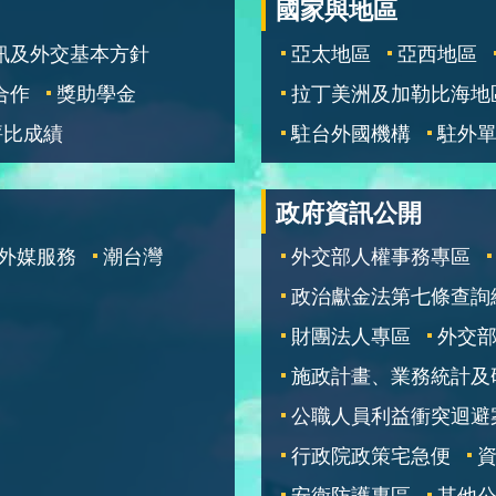
國家與地區
訊及外交基本方針
亞太地區
亞西地區
合作
獎助學金
拉丁美洲及加勒比海地
評比成績
駐台外國機構
駐外
政府資訊公開
外媒服務
潮台灣
外交部人權事務專區
政治獻金法第七條查詢
財團法人專區
外交
施政計畫、業務統計及
公職人員利益衝突迴避
行政院政策宅急便
安衛防護專區
其他