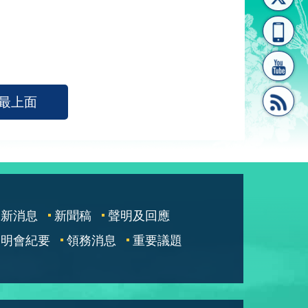
[連
覽
系"
最上面
結]"
[連
最新消息
新聞稿
聲明及回應
說明會紀要
領務消息
重要議題
結]"