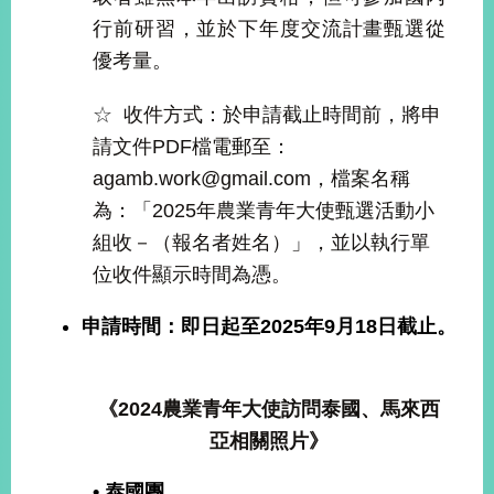
告
行前研習，並於下年度交流計畫甄選從
優考量。
隱
私
☆
收件方式：於申請截止時間前，將申
權
保
請文件PDF檔電郵至：
護
agamb.work@gmail.com，檔案名稱
及
資
為：「2025年農業青年大使甄選活動小
訊
組收－（報名者姓名）」，並以執行單
安
位收件顯示時間為憑。
全
政
策
申請時間：即日起至2025年9月18日截止。
無
障
《2024農業青年大使訪問泰國、馬來西
礙
亞相關照片》
網
站
說
• 泰國團