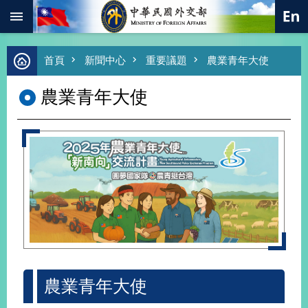
:::
跳到主要內容區塊
進
首頁
新聞中心
重要議題
農業青年大使
階
搜
農業青年大使
尋
熱
門
關
鍵
字
總
合
外
交
價
值
外
農業青年大使
交