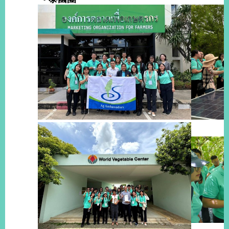
明
聯
絡
我
們