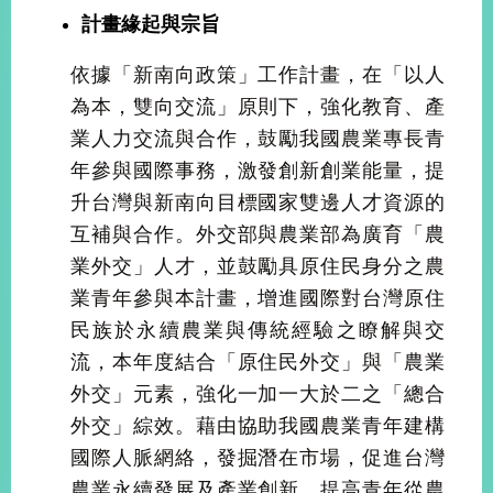
經
計畫緣起與宗旨
濟
日
依據「新南向政策」工作計畫，在「以人
不
落
為本，雙向交流」原則下，強化教育、產
國
業人力交流與合作，鼓勵我國農業專長青
台
年參與國際事務，激發創新創業能量，提
海
和
升台灣與新南向目標國家雙邊人才資源的
平
互補與合作。外交部與農業部為廣育「農
護
業外交」人才，並鼓勵具原住民身分之農
照
業青年參與本計畫，增進國際對台灣原住
回
民族於永續農業與傳統經驗之瞭解與交
流，本年度結合「原住民外交」與「農業
首
網
外交」元素，強化一加一大於二之「總合
頁
站
外交」綜效。藉由協助我國農業青年建構
關
於
導
國際人脈網絡，發掘潛在市場，促進台灣
本
覽
農業永續發展及產業創新，提高青年從農