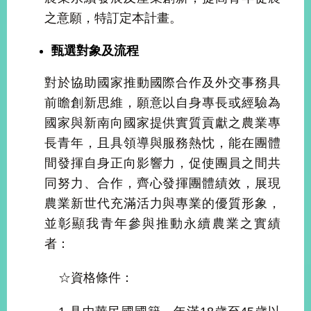
部
之意願，特訂定本計畫。
新
聞
甄選對象及流程
中
心
對於協助國家推動國際合作及外交事務具
前瞻創新思維，願意以自身專長或經驗為
外
國家與新南向國家提供實質貢獻之農業專
交
資
長青年，且具領導與服務熱忱，能在團體
訊
間發揮自身正向影響力，促使團員之間共
同努力、合作，齊心發揮團體績效，展現
國
家
農業新世代充滿活力與專業的優質形象，
與
並彰顯我青年參與推動永續農業之實績
地
區
者：
國
☆資格條件：
際
傳