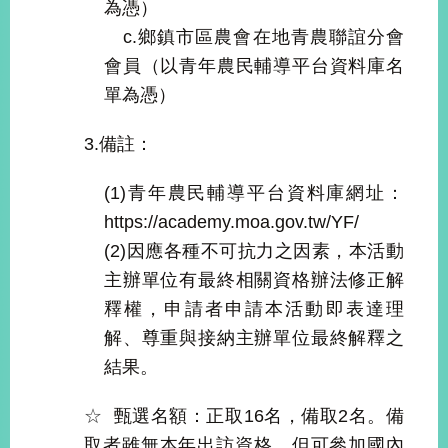
為憑）
c.鄉鎮市區農會在地青農聯誼分會
旅
部
粉
會員（以青年農民輔導平台資料庫名
外
長
絲
國
信
專
單為憑）
人
箱
頁
急
難
救
3.備註：
LINE
助
Instagram
X平台
服
(原推特)
務
專
(1)青年農民輔導平台資料庫網址：
線
https://academy.moa.gov.tw/YF/
APP
YouTube
RSS
(2)因應各種不可抗力之因素，本活動
政
主辦單位有最終相關資格辦法修正解
府
釋權，申請者申請本活動即表達理
網
解、尊重與接納主辦單位最終解釋之
站
資
結果。
料
開
☆
甄選名額：正取16名，備取2名。備
放
取者雖無本年出訪資格，但可參加國內
宣