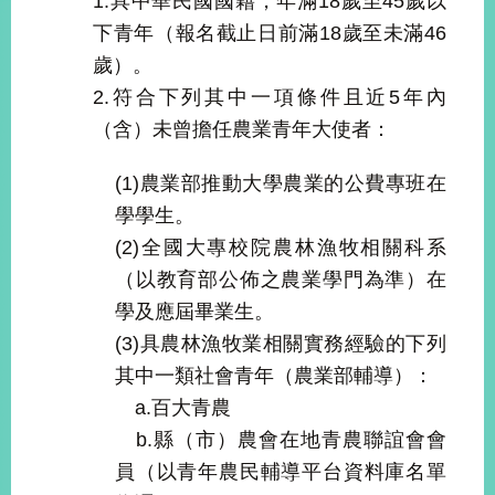
1.具中華民國國籍，年滿18歲至45歲以
播
下青年（報名截止日前滿18歲至未滿46
政
歲）。
府
2.符合下列其中一項條件且近5年內
資
（含）未曾擔任農業青年大使者：
訊
公
開
(1)農業部推動大學農業的公費專班在
學學生。
為
(2)全國大專校院農林漁牧相關科系
民
服
（以教育部公佈之農業學門為準）在
務
學及應屆畢業生。
(3)具農林漁牧業相關實務經驗的下列
本
部
其中一類社會青年（農業部輔導）：
相
a.百大青農
關
b.縣（市）農會在地青農聯誼會會
網
站
員（以青年農民輔導平台資料庫名單