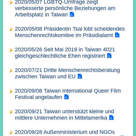
2020/05/07 LGBTQ-Umfrage zeigt
經
verbesserte persönliche Beziehungen am
濟
Arbeitsplatz in Taiwan
日
不
落
2020/05/08 Präsidentin Tsai lobt scheidendes
國
Menschenrechtskomitee im Präsidialamt
台
海
2020/05/26 Seit Mai 2019 in Taiwan 4021
和
gleichgeschlechtliche Ehen registriert
平
2020/07/21 Dritte Menschenrechtsberatung
護
照
zwischen Taiwan und EU
回
2020/09/08 Taiwan International Queer Film
Festival angelaufen
首
網
2020/09/21 Taiwan unterstützt kleine und
頁
站
關
mittlere Unternehmen in Mittelamerika
於
導
本
2020/09/28 Außenministerium und NGOs
覽