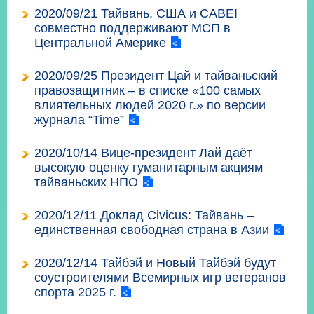
部
2020/09/21 Тайвань, США и CABEI
совместно поддерживают МСП в
新
Центральной Америке
聞
中
2020/09/25 Президент Цай и тайваньский
心
правозащитник – в списке «100 самых
влиятельных людей 2020 г.» по версии
外
журнала “Time”
交
資
2020/10/14 Вице-президент Лай даёт
訊
высокую оценку гуманитарным акциям
тайваньских НПО
國
家
2020/12/11 Доклад Civicus: Тайвань –
與
единственная свободная страна в Азии
地
區
2020/12/14 Тайбэй и Новый Тайбэй будут
соустроителями Всемирных игр ветеранов
國
спорта 2025 г.
際
傳