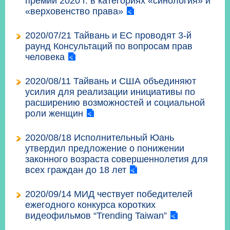
премии 2020 г. в категориях «синология» и
經
«верховенство права»
濟
日
2020/07/21 Тайвань и ЕС проводят 3-й
不
раунд Консультаций по вопросам прав
落
國
человека
台
2020/08/11 Тайвань и США объединяют
海
усилия для реализации инициативы по
和
平
расширению возможностей и социальной
роли женщин
護
照
2020/08/18 Исполнительный Юань
утвердил предложение о понижении
回
законного возраста совершеннолетия для
всех граждан до 18 лет
首
網
頁
站
2020/09/14 МИД чествует победителей
關
ежегодного конкурса коротких
於
導
видеофильмов “Trending Taiwan”
本
覽