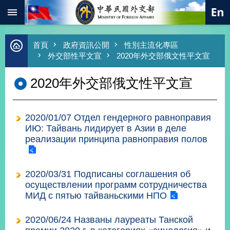
:::
跳到主要內容區塊
進
首頁
政府資訊公開
性別主流化專區
階
外交部性平文宣
2020年外交部俄文性平文宣
搜
尋
2020年外交部俄文性平文宣
熱
門
關
2020/01/07 Отдел гендерного равноправия
鍵
字
ИЮ: Тайвань лидирует в Азии в деле
реализации принципа равноправия полов
總
合
外
2020/03/31 Подписаны соглашения об
交
осуществлении программ сотрудничества
價
МИД с пятью тайваньскими НПО
值
外
2020/06/24 Названы лауреаты Танской
交