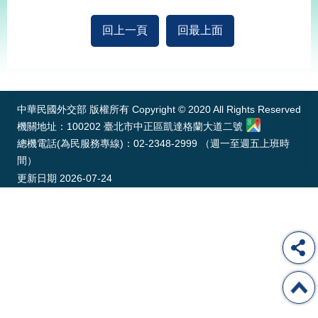
經
濟
回上一頁
回最上面
日
不
落
:::
國
台
中華民國外交部 版權所有 Copyright © 2020 All Rights Reserved
海
機關地址：100202 臺北市中正區凱達格蘭大道二號
和
平
總機電話(為民服務專線)：02-2348-2999 （週一至週五上班時
間）
護
照
更新日期
2026-07-24
回
首
網
頁
站
關
於
導
本
覽