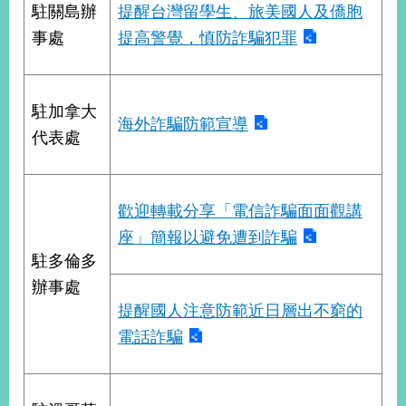
播
駐關島辦
提醒台灣留學生、旅美國人及僑胞
事處
提高警覺，慎防詐騙犯罪
政
府
資
訊
駐加拿大
海外詐騙防範宣導
公
代表處
開
為
民
歡迎轉載分享「電信詐騙面面觀講
服
座」簡報以避免遭到詐騙
務
駐多倫多
辦事處
本
部
提醒國人注意防範近日層出不窮的
相
電話詐騙
關
網
站