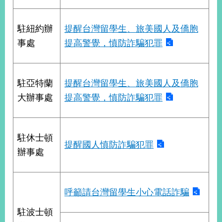
經
濟
日
駐紐約辦
提醒台灣留學生、旅美國人及僑胞
不
事處
提高警覺，慎防詐騙犯罪
落
國
台
海
駐亞特蘭
提醒台灣留學生、旅美國人及僑胞
和
大辦事處
提高警覺，慎防詐騙犯罪
平
護
照
駐休士頓
提醒國人慎防詐騙犯罪
回
辦事處
首
網
頁
站
呼籲請台灣留學生小心電話詐騙
關
於
導
駐波士頓
本
覽