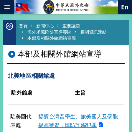
:::
跳到主要內容區塊
進
首頁
新聞中心
重要議題
階
海外求職陷阱宣導專區
相關資訊連結
搜
本部及相關外館網站宣導
尋
本部及相關外館網站宣導
熱
門
關
鍵
字
北美地區相關館處
總
合
駐外館處
主旨
外
交
價
值
駐美國代
提醒台灣留學生、旅美國人及僑胞
外
表處
提高警覺，慎防詐騙犯罪
交