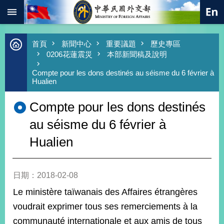
:::
跳到主要內容區塊
進
首頁
新聞中心
重要議題
歷史專區
階
0206花蓮震災
本部新聞稿及說明
搜
尋
Compte pour les dons destinés au séisme du 6 février à
Hualien
熱
門
Compte pour les dons destinés
關
鍵
au séisme du 6 février à
字
Hualien
總
合
外
交
日期：2018-02-08
價
Le ministère taïwanais des Affaires étrangères
值
外
voudrait exprimer tous ses remerciements à la
交
communauté internationale et aux amis de tous