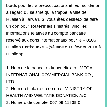
經
bords pour leurs préoccupations et leur solidarité
濟
à l’égard du séisme qui a frappé la ville de
日
不
Hualien à Taïwan. Si vous êtes désireux de faire
落
國
un don pour soutenir les sinistrés, voici les
informations relatives au compte bancaire
台
海
réservé aux dons internationaux pour le « 0206
和
Hualien Earthquake » (séisme du 6 février 2018 à
平
Hualien):
護
照
1. Nom de la bancaire du bénéficiaire: MEGA
回
INTERNATIONAL COMMERCIAL BANK CO.,
首
網
LTD.
頁
2. Nom du titulaire du compte: MINISTRY OF
站
關
HEALTH AND WELFARE DONATION A/C
於
導
3. Numéro de compte: 007-09-11868-0
本
覽