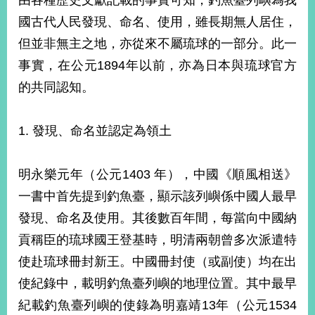
由各種歷史文獻記載的事實可知，釣魚臺列嶼為我
國古代人民發現、命名、使用，雖長期無人居住，
但並非無主之地，亦從來不屬琉球的一部分。此一
旅
部
粉
外
長
絲
國
信
專
事實，在公元1894年以前，亦為日本與琉球官方
人
箱
頁
急
難
的共同認知。
救
LINE
助
Instagram
X平台
服
(原推特)
務
專
1. 發現、命名並認定為領土
線
APP
YouTube
RSS
明永樂元年（公元1403 年），中國《順風相送》
一書中首先提到釣魚臺，顯示該列嶼係中國人最早
政
府
發現、命名及使用。其後數百年間，每當向中國納
網
貢稱臣的琉球國王登基時，明清兩朝曾多次派遣特
站
資
使赴琉球冊封新王。中國冊封使（或副使）均在出
料
使紀錄中，載明釣魚臺列嶼的地理位置。其中最早
開
放
紀載釣魚臺列嶼的使錄為明嘉靖13年（公元1534
宣