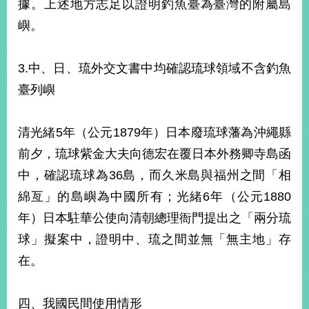
據。上述地方志足以證明釣魚臺為臺灣的附屬島
嶼。
3.中、日、琉外交文書中均確認琉球領域不含釣魚
臺列嶼
清光緒5年（公元1879年）日本廢琉球藩為沖繩縣
前夕，琉球紫金大夫向德宏在覆日本外務卿寺島函
中，確認琉球為36島，而久米島與福州之間「相
綿亙」的島嶼為中國所有；光緒6年（公元1880
年）日本駐華公使向清朝總理衙門提出之「兩分琉
球」擬案中，證明中、琉之間並無「無主地」存
在。
四、我國民間使用情形