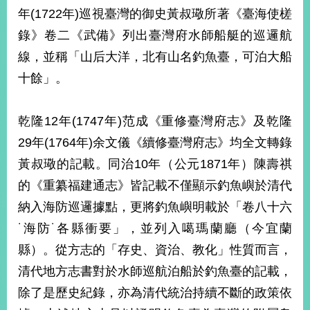
年(1722年)巡視臺灣的御史黃叔璥所著《臺海使槎
錄》卷二《武備》列出臺灣府水師船艇的巡邏航
線，並稱「山后大洋，北有山名釣魚臺，可泊大船
十餘」。
乾隆12年(1747年)范成《重修臺灣府志》及乾隆
29年(1764年)余文儀《續修臺灣府志》均全文轉錄
黃叔璥的記載。同治10年（公元1871年）陳壽祺
的《重纂福建通志》皆記載不僅顯示釣魚嶼於清代
納入海防巡邏據點，更將釣魚嶼明載於「卷八十六
˙海防˙各縣衝要」，並列入噶瑪蘭廳（今宜蘭
縣）。從方志的「存史、資治、教化」性質而言，
清代地方志書對於水師巡航泊船於釣魚臺的記載，
除了是歷史紀錄，亦為清代統治持續不斷的政策依