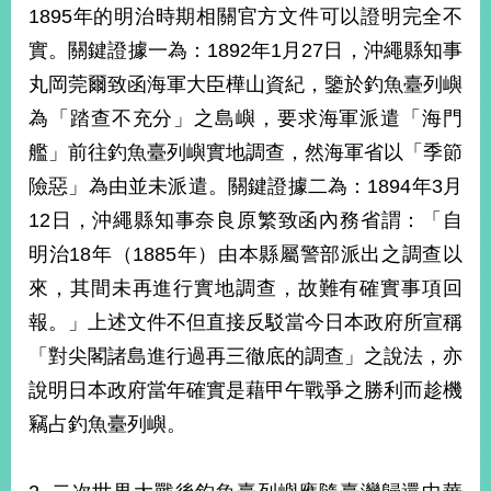
1895年的明治時期相關官方文件可以證明完全不
實。關鍵證據一為：1892年1月27日，沖繩縣知事
丸岡莞爾致函海軍大臣樺山資紀，鑒於釣魚臺列嶼
為「踏查不充分」之島嶼，要求海軍派遣「海門
艦」前往釣魚臺列嶼實地調查，然海軍省以「季節
險惡」為由並未派遣。關鍵證據二為：1894年3月
12日，沖繩縣知事奈良原繁致函內務省謂：「自
明治18年（1885年）由本縣屬警部派出之調查以
來，其間未再進行實地調查，故難有確實事項回
報。」上述文件不但直接反駁當今日本政府所宣稱
「對尖閣諸島進行過再三徹底的調查」之說法，亦
說明日本政府當年確實是藉甲午戰爭之勝利而趁機
竊占釣魚臺列嶼。