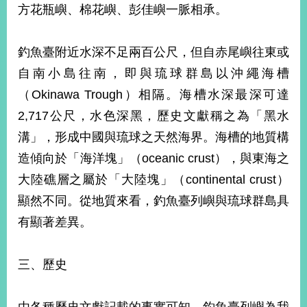
播
方花瓶嶼、棉花嶼、彭佳嶼一脈相承。
政
釣魚臺附近水深不足兩百公尺，但自赤尾嶼往東或
府
資
自南小島往南，即與琉球群島以沖繩海槽
訊
（Okinawa Trough）相隔。海槽水深最深可達
公
開
2,717公尺，水色深黑，歷史文獻稱之為「黑水
溝」，形成中國與琉球之天然海界。海槽的地質構
為
民
造傾向於「海洋塊」（oceanic crust），與東海之
服
大陸礁層之屬於「大陸塊」（continental crust）
務
顯然不同。從地質來看，釣魚臺列嶼與琉球群島具
本
有顯著差異。
部
相
關
三、歷史
網
站