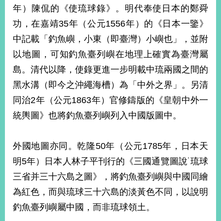
年）陳侃的《使琉球錄》。明代奉使日本的鄭舜
告
功，在嘉靖35年（公元1556年）的《日本一鑒》
隱
中記載「釣魚嶼，小東（即臺灣）小嶼也」，並附
私
權
以地圖，可知釣魚臺列嶼在地理上確實為臺灣屬
保
島。清代以降，使錄更進一步明載中琉兩國之間的
護
及
黑水溝（即今之沖繩海槽）為「中外之界」。另清
資
同治2年（公元1863年）官修鑄版的《皇朝中外一
訊
安
統輿圖》也將釣魚臺列嶼列入中國版圖中。
全
政
外國地圖亦同。乾隆50年（公元1785年，日本天
策
明5年）日本人林子平刊行的《三國通覽圖說˙琉球
無
三省并三十六島之圖》，將釣魚臺列嶼與中國同繪
障
礙
為紅色，而與琉球三十六島的淡黃色不同，以說明
網
釣魚臺列嶼屬中國，而非琉球領土。
站
說