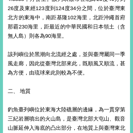
部
26度及東經123度到124度34分之間，位於臺灣東
新
北方的東海中，南距基隆102海里，北距沖繩首府
聞
那霸230海里，距最近的中華民國和日本領土（含
中
心
無人島）則各為90海里。
外
交
該列嶼位於黑潮向北流經之處，並與臺灣屬同一季
資
風走廊，因此從臺灣北部來此，既順風又順流，甚
訊
為方便，由琉球來此則較為不便。
國
家
二、 地質
與
地
區
釣魚臺列嶼位於東海大陸礁層的邊緣，為一貫穿第
國
三紀岩層噴出的火山島，是臺灣北部大屯山、觀音
際
山脈延伸入海底的凸出部分，在地質上與臺灣東北
傳