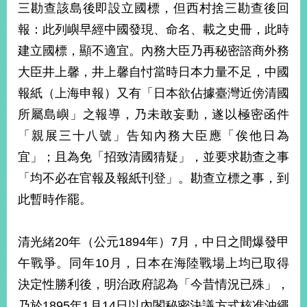
三勘查該島後即設立國標，但西村捨三勘查後回
報：此列嶼早經中國發現、命名、載之史冊，此時
建立國標，顯不適宜。內務大臣乃再秘密諮商外務
大臣井上馨，井上馨自忖當時日本力量不足，中國
報紙（上海申報）又有「日本欲佔據臺灣近傍清國
所屬島嶼」之報導，乃未敢妄動，遂以極密函件
「親展三十八號」告知內務大臣應「俟他日為
宜」；且為免「招致清國猜疑」，並要求勘查之事
「均不必在官報及報紙刊登」。勘查立標之事，到
此暫時作罷。
清光緒20年（公元1894年）7月，中日之間爆發甲
午戰爭。同年10月，日本在海陸戰場上均已取得
決定性勝利後，明治政府認為「今昔情況已殊」，
乃於1895年1月14日以內閣秘密決議方式核准沖繩