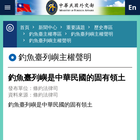
:::
跳到主要內容區塊
進
首頁
新聞中心
重要議題
歷史專區
階
釣魚臺主權專區
釣魚臺列嶼主權聲明
搜
釣魚臺列嶼主權聲明
尋
釣魚臺列嶼主權聲明
熱
門
關
鍵
釣魚臺列嶼是中華民國的固有領土
字
總
發布單位：條約法律司
合
資料來源：條約法律司
外
釣魚臺列嶼是中華民國的固有領土
交
價
值
外
交