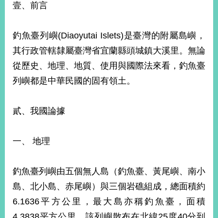
壹、前言
經
濟
日
不
釣魚臺列嶼(Diaoyutai Islets)是臺灣的附屬島嶼，
落
其行政管轄隸屬臺灣省宜蘭縣頭城鎮大溪里。無論
國
從歷史、地理、地質、使用與國際法來看，釣魚臺
台
海
列嶼都是中華民國的固有領土。
和
平
貳、我國論據
護
照
一、 地理
回
首
網
釣魚臺列嶼由五個無人島（釣魚臺、黃尾嶼、南小
頁
站
島、北小島、赤尾嶼）與三個岩礁組成，總面積約
關
於
導
6.1636平方公里，最大島亦稱釣魚臺，面積
本
4.3838平方公里。該列嶼散布在北緯25度40分到
覽