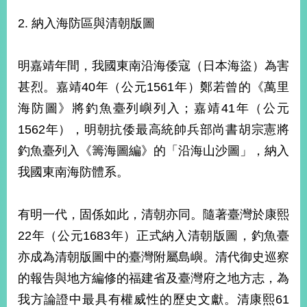
明
2. 納入海防區與清朝版圖
聯
絡
明嘉靖年間，我國東南沿海倭寇（日本海盜）為害
我
甚烈。嘉靖40年（公元1561年）鄭若曾的《萬里
們
海防圖》將釣魚臺列嶼列入；嘉靖41年（公元
1562年），明朝抗倭最高統帥兵部尚書胡宗憲將
釣魚臺列入《籌海圖編》的「沿海山沙圖」，納入
我國東南海防體系。
有明一代，固係如此，清朝亦同。隨著臺灣於康熙
22年（公元1683年）正式納入清朝版圖，釣魚臺
亦成為清朝版圖中的臺灣附屬島嶼。清代御史巡察
的報告與地方編修的福建省及臺灣府之地方志，為
我方論證中最具有權威性的歷史文獻。清康熙61