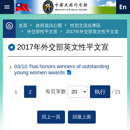
:::
跳到主要內容區塊
進
首頁
政府資訊公開
性別主流化專區
階
外交部性平文宣
2017年外交部英文性平文宣
搜
尋
2017年外交部英文性平文宣
熱
門
關
03/10 Tsai honors winners of outstanding
鍵
字
young women awards
總
合
每頁筆數
執行
/
21
1
2
外
交
價
值
回上一頁
回最上面
外
交