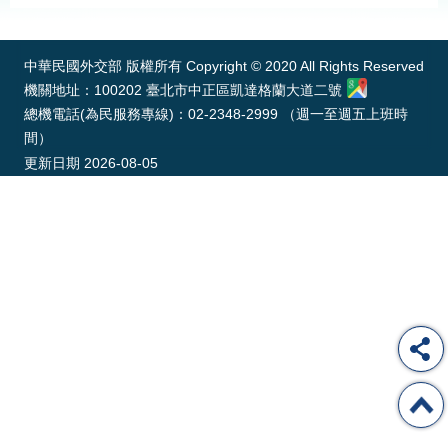
:::
經
濟
日
中華民國外交部 版權所有 Copyright © 2020 All Rights Reserved
不
落
機關地址：100202 臺北市中正區凱達格蘭大道二號
國
總機電話(為民服務專線)：02-2348-2999 （週一至週五上班時
間）
台
海
更新日期
2026-08-05
和
平
護
照
回
首
網
頁
站
關
於
導
本
覽