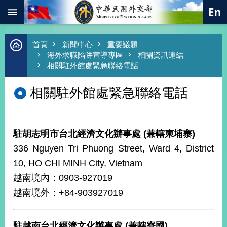
:::
跳到主要內容區塊
進
首頁
新聞中心
重要議題
階
海外求職陷阱宣導專區
相關資訊連結
搜
相關駐外館處緊急聯絡電話
尋
相關駐外館處緊急聯絡電話
熱
門
關
鍵
字
駐胡志明市台北經濟文化辦事處 (兼轄柬埔寨)
總
336 Nguyen Tri Phuong Street, Ward 4, District
合
外
10, HO CHI MINH City, Vietnam
交
越南境內：0903-927019
價
越南境外：+84-903927019
值
外
交
駐越南台北經濟文化辦事處 (兼轄寮國)