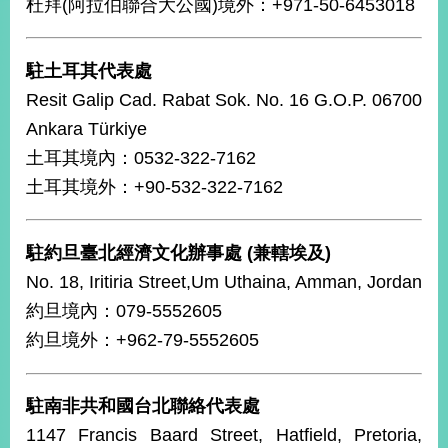
杜拜(阿拉伯聯合大公國)境外：+971-50-6453018
播
政
駐土耳其代表處
府
Resit Galip Cad. Rabat Sok. No. 16 G.O.P. 06700
資
訊
Ankara Türkiye
公
土耳其境內：0532-322-7162
開
土耳其境外：+90-532-322-7162
為
民
服
駐約旦臺北經濟文化辦事處 (兼轄埃及)
務
No. 18, Iritiria Street,Um Uthaina, Amman, Jordan
約旦境內：079-5552605
本
部
約旦境外：+962-79-5552605
相
關
網
駐南非共和國台北聯絡代表處
站
1147 Francis Baard Street, Hatfield, Pretoria,