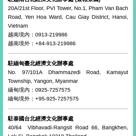
經
20A/21st Floor, PVI Tower, No.1, Pham Van Bach
濟
日
Road, Yen Hoa Ward, Cau Giay District, Hanoi,
不
Vietnam
落
國
越南境內：0913-219986
越南境外：+84-913-219986
台
海
和
平
駐緬甸臺北經濟文化辦事處
護
No. 97/101A Dhammazedi Road, Kamayut
照
Township, Yangon, Myanmar
緬甸境內：0925-7257575
回
緬甸境外：+95-925-7257575
首
網
頁
站
關
駐泰國台北經濟文化辦事處
於
導
40/64 Vibhavadi-Rangsit Road 66, Bangkhen,
本
覽