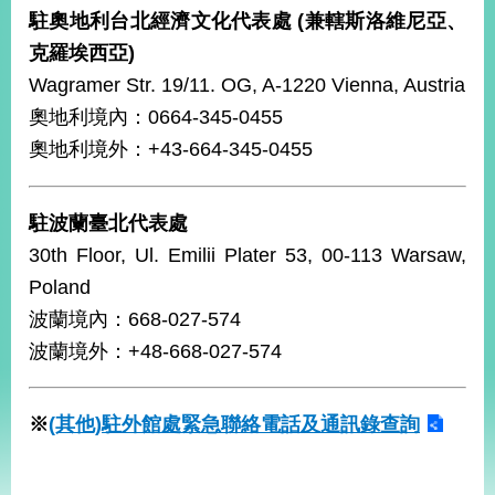
駐奧地利台北經濟文化代表處 (兼轄斯洛維尼亞、
告
克羅埃西亞)
隱
Wagramer Str. 19/11. OG, A-1220 Vienna, Austria
私
奧地利境內：0664-345-0455
權
保
奧地利境外：+43-664-345-0455
護
及
資
駐波蘭臺北代表處
訊
30th Floor, Ul. Emilii Plater 53, 00-113 Warsaw,
安
全
Poland
政
波蘭境內：668-027-574
策
波蘭境外：+48-668-027-574
無
障
礙
※
(其他)駐外館處緊急聯絡電話及通訊錄查詢
網
站
說