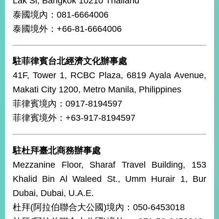
Lak Si, Bangkok 10210 Thailand
部
泰國境內：081-6664006
新
泰國境外：+66-81-6664006
聞
中
心
駐菲律賓台北經濟文化辦事處
41F, Tower 1, RCBC Plaza, 6819 Ayala Avenue,
外
交
Makati City 1200, Metro Manila, Philippines
資
菲律賓境內：0917-8194597
訊
菲律賓境外：+63-917-8194597
國
家
駐杜拜臺北商務辦事處
與
地
Mezzanine Floor, Sharaf Travel Building, 153
區
Khalid Bin Al Waleed St., Umm Hurair 1, Bur
Dubai, Dubai, U.A.E.
國
際
杜拜(阿拉伯聯合大公國)境內：050-6453018
傳