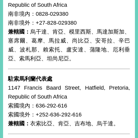
Republic of South Africa
南非境內：0828-029380
旅
部
粉
南非境外：+27-828-029380
外
長
絲
國
信
專
人
箱
頁
兼轄國：
烏干達、肯亞、模里西斯、馬達加斯加、
急
難
塞席爾、葛摩、馬拉威、尚比亞、安哥拉、辛巴
救
LINE
助
Instagram
X平台
服
(原推特)
威、波札那、賴索托、盧安達、蒲隆地、厄利垂
務
專
亞、索馬利亞、坦尚尼亞。
線
APP
YouTube
RSS
駐索馬利蘭代表處
政
1147 Francis Baard Street, Hatfield, Pretoria,
府
Republic of South Africa
網
站
索國境內：636-292-616
資
索國境外：+252-636-292-616
料
兼轄國：
衣索比亞、肯亞、吉布地、烏干達。
開
放
宣