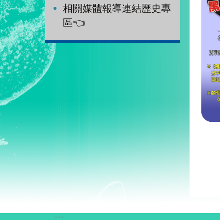
相關媒體報導連結歷史專
區👈
:::