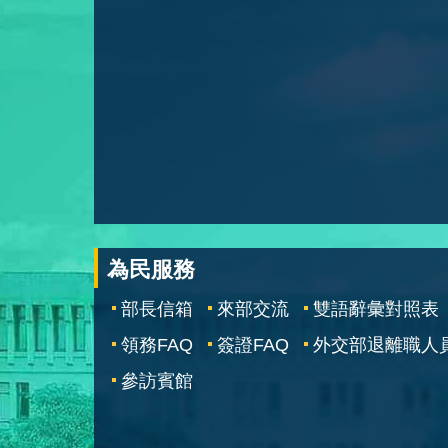
為民服務
部長信箱
來部交流
雙語辭彙對照表
領務FAQ
簽證FAQ
外交部退離職人
參訪賓館