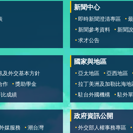
新聞中心
表
即時新聞澄清專區
新聞參考資料
新聞
求才公告
國家與地區
訊及外交基本方針
亞太地區
亞西地區
合作
獎助學金
拉丁美洲及加勒比海地
評比成績
駐台外國機構
駐外
政府資訊公開
外媒服務
潮台灣
外交部人權事務專區