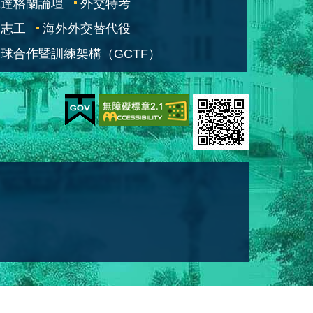
凱達格蘭論壇
外交特考
交志工
海外外交替代役
球合作暨訓練架構（GCTF）