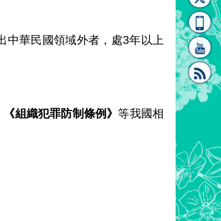
[連
覽
系"
人出中華民國領域外者，處3年以上
」
結]"
[連
、《組織犯罪防制條例》
等我國相
結]"