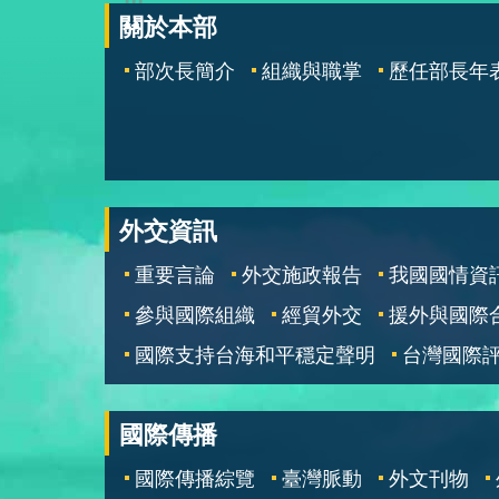
關於本部
部次長簡介
組織與職掌
歷任部長年
外交資訊
重要言論
外交施政報告
我國國情資
參與國際組織
經貿外交
援外與國際
國際支持台海和平穩定聲明
台灣國際
國際傳播
國際傳播綜覽
臺灣脈動
外文刊物