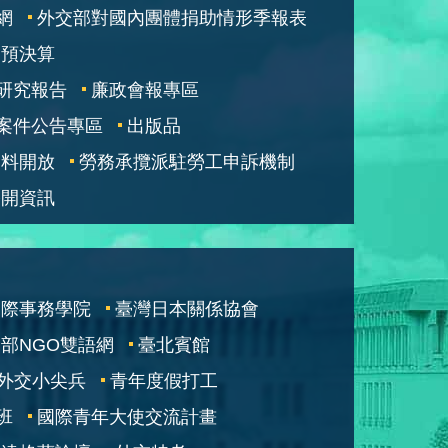
網
外交部對國內團體捐助情形季報表
部預決算
研究報告
廉政會報專區
案件公告專區
出版品
資料開放
勞務承攬派駐勞工申訴機制
公開資訊
國際事務學院
臺灣日本關係協會
部NGO雙語網
臺北賓館
外交小尖兵
青年度假打工
班
國際青年大使交流計畫