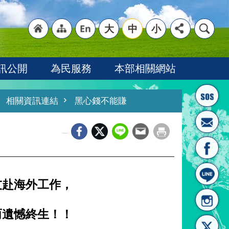
大
中
小
"回
"網
"英
訊公開
為民服務
本部相關網站
相關資訊連結
黑心錢不能賺
_
首頁
站導
文語
友赴海外工作，
而遺憾終生！！