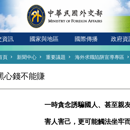
交資訊
國家與地區
國際傳播
政府資
首頁
新聞中心
重要議題
海外求職陷阱宣導專區
黑心錢不能賺
一時貪念誘騙國人、甚至親
害人害己，更可能觸法坐牢