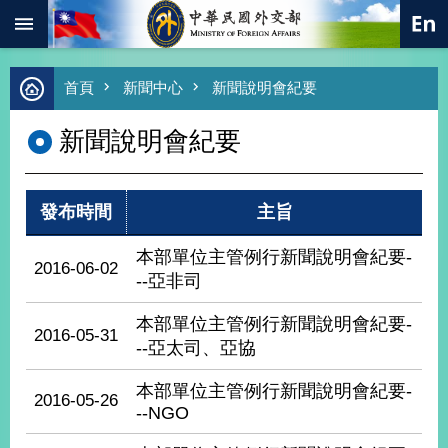
:::
跳到主要內容區塊
進
首頁
新聞中心
新聞說明會紀要
階
搜
新聞說明會紀要
尋
熱
門
發布時間
主旨
關
鍵
字
本部單位主管例行新聞說明會紀要-
2016-06-02
--亞非司
總
合
外
本部單位主管例行新聞說明會紀要-
2016-05-31
交
--亞太司、亞協
價
本部單位主管例行新聞說明會紀要-
值
2016-05-26
外
--NGO
交