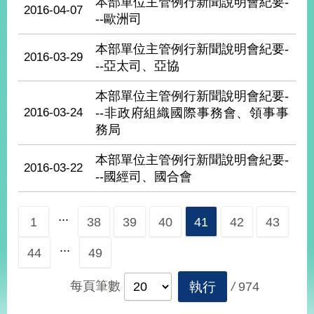
本部單位主管例行新聞說明會紀要-
播
2016-04-07
--歐洲司
政
本部單位主管例行新聞說明會紀要-
府
2016-03-29
--亞太司、亞協
資
訊
本部單位主管例行新聞說明會紀要-
公
2016-03-24
--非政府組織國際事務會、領事事
開
務局
為
本部單位主管例行新聞說明會紀要-
民
2016-03-22
服
--國經司、國合會
務
...
1
38
39
40
41
42
43
本
部
...
相
44
49
關
網
每頁筆數
執行
/
974
站