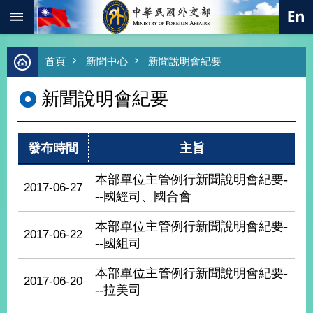
:::
跳到主要內容區塊
進
首頁
新聞中心
新聞說明會紀要
階
搜
新聞說明會紀要
尋
熱
門
發布時間
主旨
關
鍵
字
本部單位主管例行新聞說明會紀要-
2017-06-27
--國經司、國合會
總
合
外
本部單位主管例行新聞說明會紀要-
2017-06-22
交
--國組司
價
本部單位主管例行新聞說明會紀要-
值
2017-06-20
外
--拉美司
交