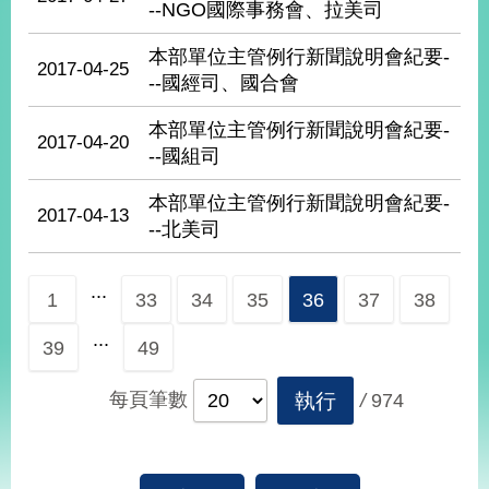
--NGO國際事務會、拉美司
播
本部單位主管例行新聞說明會紀要-
政
2017-04-25
--國經司、國合會
府
資
本部單位主管例行新聞說明會紀要-
訊
2017-04-20
公
--國組司
開
本部單位主管例行新聞說明會紀要-
2017-04-13
為
--北美司
民
服
...
務
1
33
34
35
36
37
38
...
本
39
49
部
相
每頁筆數
執行
/
974
關
網
站