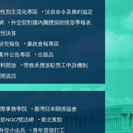
性別主流化專區
法規命令及條約協定
網
外交部對國內團體捐助情形季報表
部預決算
研究報告
廉政會報專區
案件公告專區
出版品
資料開放
勞務承攬派駐勞工申訴機制
公開資訊
國際事務學院
臺灣日本關係協會
部NGO雙語網
臺北賓館
外交小尖兵
青年度假打工