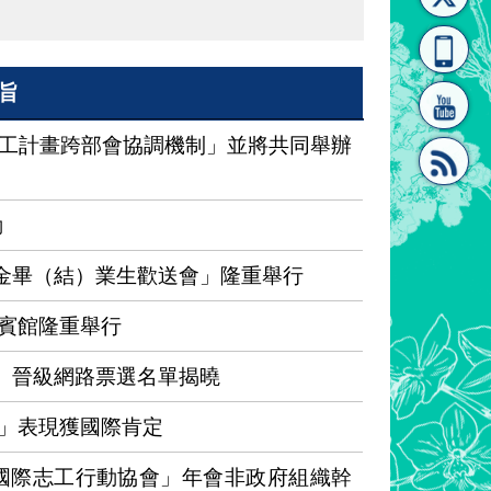
[連
覽
系"
旨
工計畫跨部會協調機制」並將共同舉辦
動
結]"
[連
學金畢（結）業生歡送會」隆重舉行
賓館隆重舉行
畫」晉級網路票選名單揭曉
結]"
」表現獲國際肯定
國國際志工行動協會」年會非政府組織幹