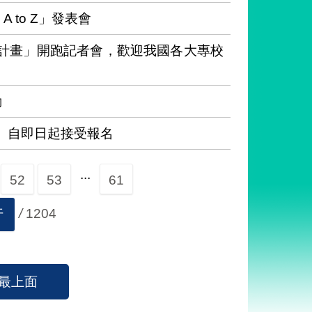
 to Z」發表會
流計畫」開跑記者會，歡迎我國各大專校
動
」自即日起接受報名
...
52
53
61
/
1204
行
最上面