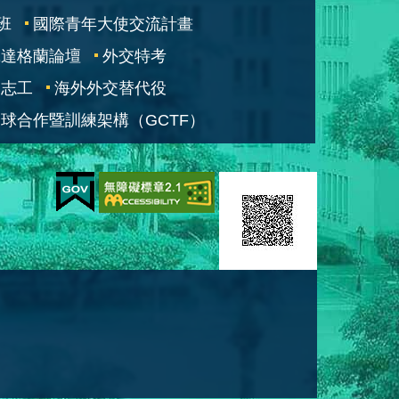
班
國際青年大使交流計畫
凱達格蘭論壇
外交特考
交志工
海外外交替代役
球合作暨訓練架構（GCTF）