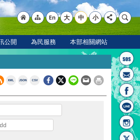
大
中
小
"回
"網
"英
訊公開
為民服務
本部相關網站
XML
JSON
CSV
首頁
站導
文語