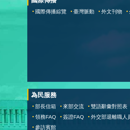
國際傳播
國際傳播綜覽
臺灣脈動
外文刊物
為民服務
部長信箱
來部交流
雙語辭彙對照表
領務FAQ
簽證FAQ
外交部退離職人
參訪賓館