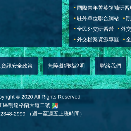
國際青年菁英領袖研習
駐外單位聯合網站
全民外交研習營
外
外交檔案資源專區
全
及資訊安全政策
無障礙網站說明
聯絡我們
 © 2020 All Rights Reserved
中正區凱達格蘭大道二號
2348-2999 （週一至週五上班時間）